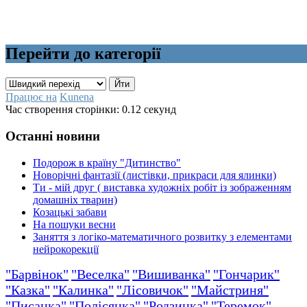
Перейти до категорії
Працює на
Kunena
Час створення сторінки: 0.12 секунд
Останні новини
Подорож в країну "Дитинство"
Новорічні фантазії (листівки, прикраси для ялинки)
Ти - мій друг ( виставка художніх робіт із зображенням
домашніх тварин)
Козацькі забави
На пошуки весни
Заняття з логіко-математичного розвитку з елементами
нейрокорекції
"Барвінок"
"Веселка"
"Вишиванка"
"Гончарик"
"Казка"
"Калинка"
"Лісовичок"
"Майстриня"
"Писанка"
"Полісянка"
"Родзинка"
"Теремок"