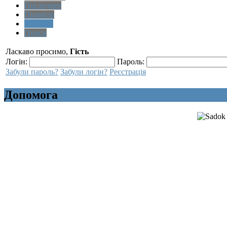
Последнее
Правила
Помощь
Поиск
Ласкаво просимо,
Гість
Логін:
Пароль:
Забули пароль?
Забули логін?
Реєстрація
Допомога