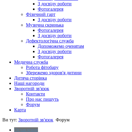
З досвіду роботи
Фотогалерея
Фізичний гарт
З досвіду роботи
Музична скринька
Фотогалерея
З досвіду роботи
Дефектологічна служба
Допоможемо оченятам
З досвіду роботи
Фотогалерея
Медична служба
Робота фітобару
Збережемо здоров'я дитини
Дитяча сторінка
Наші нагороди
Зворотній зв'язок
Контакти
Про нас пишуть
Форум
Карта
Ви тут:
Зворотній зв'язок
Форум
Оглавление