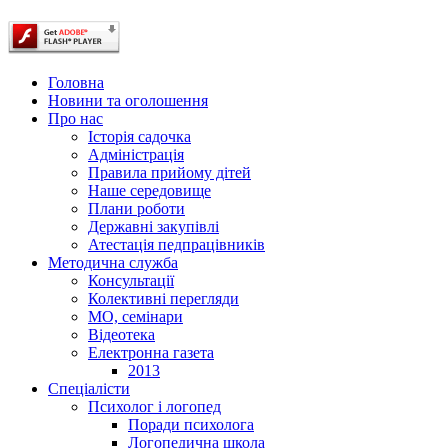
Головна
Новини та оголошення
Про нас
Історія садочка
Адміністрація
Правила прийому дітей
Наше середовище
Плани роботи
Державні закупівлі
Атестація педпрацівників
Методична служба
Консультації
Колективні перегляди
МО, семінари
Відеотека
Електронна газета
2013
Спеціалісти
Психолог і логопед
Поради психолога
Логопедична школа