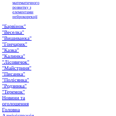
математичного
розвитку з
елементами
нейрокорекції
"Барвінок"
"Веселка"
"Вишиванка"
"Гончарик"
"Казка"
"Калинка"
"Лісовичок"
"Майстриня"
"Писанка"
"Полісянка"
"Родзинка"
"Теремок"
Новини та
оголошення
Головна
Адміністрація