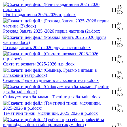
15
[ ]
Kb
Річні завдання на 2025-2026 н.р..docx
23
[ ]
Kb
Розклад Занять 2025 -2026 перша частина (2).docx
22
[ ]
Kb
Розклад занять 2025-2026 друга частина.docx
19
[ ]
Kb
Свята та розваги 2025-2026 н.р..docx
16
[ ]
Kb
Семінар. Граємо з дітьми в ляльковий театр..docx
15
[ ]
Kb
Спілкуємося з батьками. Тренінг для батьків..docx
16
[ ]
Kb
Тематичні тижні, місячники. 2025-2026 н.р..docx
15