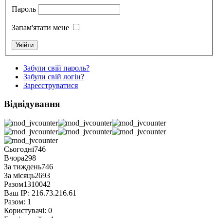
Пароль
Запам'ятати мене
Забули свій пароль?
Забули свій логін?
Зареєструватися
Відвідування
Сьогодні
746
Вчора
298
За тиждень
746
За місяць
2693
Разом
1310042
Ваш ІР:
216.73.216.61
Разом:
1
Користувачі:
0