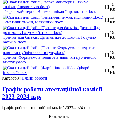
16
[ ]
Kb
Творча майстерня. Вчимо аплікації правильно.docx
15
[ ]
Тематичні тижні, місячники.docx
Kb
16
[ ]
Тренінг для батьків. Дитина йде до школи. Готуємо
Kb
батьків..docx
16
[ ]
Тренінг. Формуємо в педагогів навички публічного
Kb
виступу.docx
Фарби
15
[ ]
інклюзії.docx
Kb
Категорія:
Плани роботи
Графік роботи атестаційної комісії
2023-2024 н.р.
Графік роботи атестаційної комісії 2023-2024 н.р.
Вкладення: