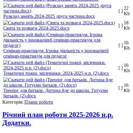
22
[ ]
Kb
Розклад занять 2024-2025 друга частина.docx
18
[ ]
Свята та розваги 2024-2025.docx
Kb
16
[ ]
Kb
Семінар-практикум. Ігрова діяльність у інноваціях6
семінар-практикум для педагог
16
[ ]
Kb
Тематичні тижні, місячники. 2024-2025 н.р. (2).docx
16
[ ]
Тренінг для батьків. Дитина йде до школи. Готуємо
Kb
батьків. (2).docx
Категорія:
Плани роботи
Річний план роботи 2025-2026 н.р.
Додатки.