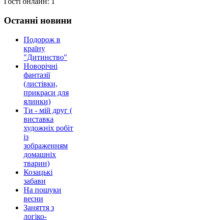
Гості онлайн:
1
Останні новини
Подорож в
країну
"Дитинство"
Новорічні
фантазії
(листівки,
прикраси для
ялинки)
Ти - мій друг (
виставка
художніх робіт
із
зображенням
домашніх
тварин)
Козацькі
забави
На пошуки
весни
Заняття з
логіко-