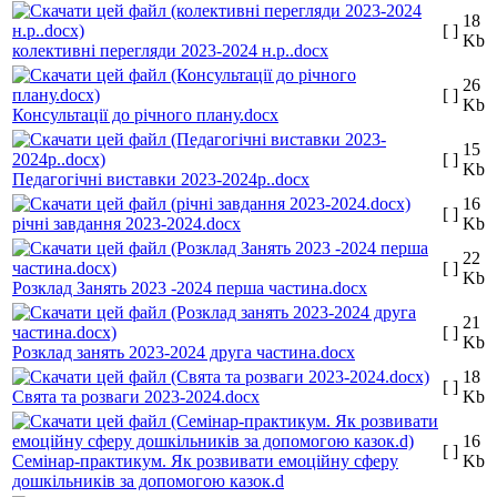
18
[ ]
Kb
колективні перегляди 2023-2024 н.р..docx
26
[ ]
Kb
Консультації до річного плану.docx
15
[ ]
Kb
Педагогічні виставки 2023-2024р..docx
16
[ ]
річні завдання 2023-2024.docx
Kb
22
[ ]
Kb
Розклад Занять 2023 -2024 перша частина.docx
21
[ ]
Kb
Розклад занять 2023-2024 друга частина.docx
18
[ ]
Свята та розваги 2023-2024.docx
Kb
16
[ ]
Семінар-практикум. Як розвивати емоційну сферу
Kb
дошкільників за допомогою казок.d