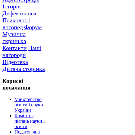
Історія
Дефектологи
Психолог і
логопед
Форум
Музична
скринька
Контакти
Наші
нагороди
Відеотека
Дитяча сторінка
Корисні
посилання
Міністерство
освіти і науки
України
Комітет з
питань науки і
освіти
Педагогічна