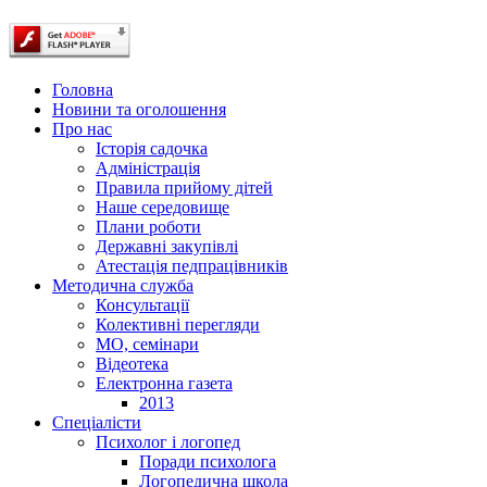
Головна
Новини та оголошення
Про нас
Історія садочка
Адміністрація
Правила прийому дітей
Наше середовище
Плани роботи
Державні закупівлі
Атестація педпрацівників
Методична служба
Консультації
Колективні перегляди
МО, семінари
Відеотека
Електронна газета
2013
Спеціалісти
Психолог і логопед
Поради психолога
Логопедична школа