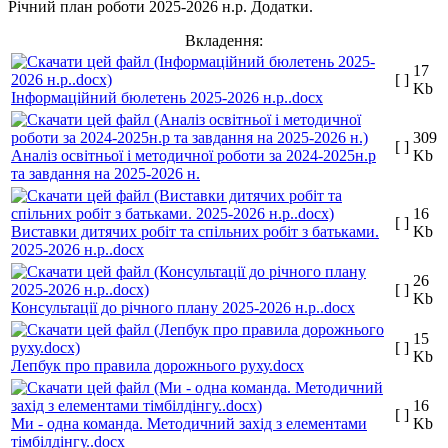
Річний план роботи 2025-2026 н.р. Додатки.
Вкладення:
17
[ ]
Kb
Інформаційний бюлетень 2025-2026 н.р..docx
309
[ ]
Аналіз освітньої і методичної роботи за 2024-2025н.р
Kb
та завдання на 2025-2026 н.
16
[ ]
Виставки дитячих робіт та спільних робіт з батьками.
Kb
2025-2026 н.р..docx
26
[ ]
Kb
Консультації до річного плану 2025-2026 н.р..docx
15
[ ]
Kb
Лепбук про правила дорожнього руху.docx
16
[ ]
Ми - одна команда. Методичний захід з елементами
Kb
тімбілдінгу..docx