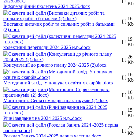
[ ]
Kb
Інформаційний бюлетень 2024-2025.docx
16
[ ]
Виставки дитячих робіт та спільних робіт з батьками
Kb
(2).docx
19
[ ]
Kb
колективні перегляди 2024-2025 н.р..docx
26
[ ]
Kb
Консультації до річного плану 2024-2025 (2).docx
16
[ ]
Kb
Методичний захід. У пошуках освітніх скарбів..docx
16
[ ]
Kb
Моніторинг. Серія семінарів-практикумів (2).docx
15
[ ]
Kb
Річні завдання на 2024-2025 н.р..docx
23
[ ]
Kb
Розклад Занять 2024 -2025 перша частина.docx