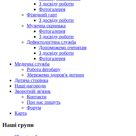
З досвіду роботи
Фотогалерея
Фізичний гарт
З досвіду роботи
Музична скринька
Фотогалерея
З досвіду роботи
Дефектологічна служба
Допоможемо оченятам
З досвіду роботи
Фотогалерея
Медична служба
Робота фітобару
Збережемо здоров'я дитини
Дитяча сторінка
Наші нагороди
Зворотній зв'язок
Контакти
Про нас пишуть
Форум
Карта
Наші групи