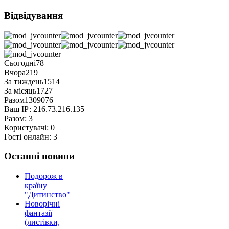
Відвідування
Сьогодні
78
Вчора
219
За тиждень
1514
За місяць
1727
Разом
1309076
Ваш ІР:
216.73.216.135
Разом:
3
Користувачі:
0
Гості онлайн:
3
Останні новини
Подорож в
країну
"Дитинство"
Новорічні
фантазії
(листівки,