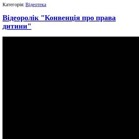
Категорія:
Відеотека
Відеоролік "Конвенція про права
дитини"