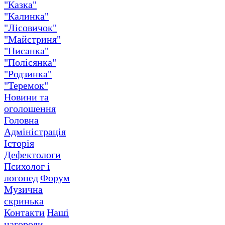
"Казка"
"Калинка"
"Лісовичок"
"Майстриня"
"Писанка"
"Полісянка"
"Родзинка"
"Теремок"
Новини та
оголошення
Головна
Адміністрація
Історія
Дефектологи
Психолог і
логопед
Форум
Музична
скринька
Контакти
Наші
нагороди