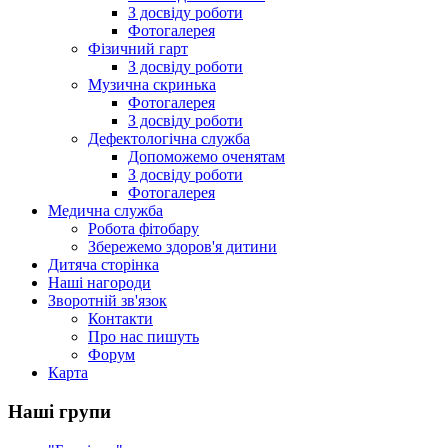
З досвіду роботи
Фотогалерея
Фізичний гарт
З досвіду роботи
Музична скринька
Фотогалерея
З досвіду роботи
Дефектологічна служба
Допоможемо оченятам
З досвіду роботи
Фотогалерея
Медична служба
Робота фітобару
Збережемо здоров'я дитини
Дитяча сторінка
Наші нагороди
Зворотній зв'язок
Контакти
Про нас пишуть
Форум
Карта
Наші групи