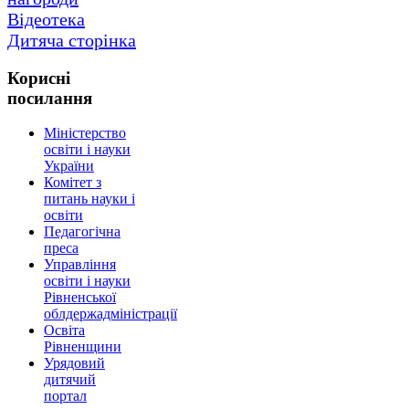
Відеотека
Дитяча сторінка
Корисні
посилання
Міністерство
освіти і науки
України
Комітет з
питань науки і
освіти
Педагогічна
преса
Управління
освіти і науки
Рівненської
облдержадміністрації
Освіта
Рівненщини
Урядовий
дитячий
портал