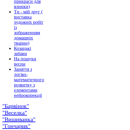
прикраси для
ялинки)
Ти - мій друг (
виставка
художніх робіт
із
зображенням
домашніх
тварин)
Козацькі
забави
На пошуки
весни
Заняття з
логіко-
математичного
розвитку з
елементами
нейрокорекції
"Барвінок"
"Веселка"
"Вишиванка"
"Гончарик"