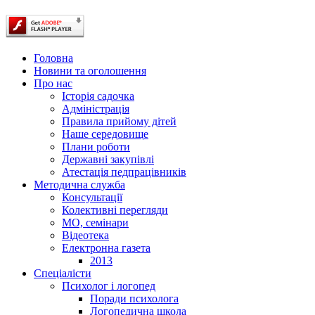
Головна
Новини та оголошення
Про нас
Історія садочка
Адміністрація
Правила прийому дітей
Наше середовище
Плани роботи
Державні закупівлі
Атестація педпрацівників
Методична служба
Консультації
Колективні перегляди
МО, семінари
Відеотека
Електронна газета
2013
Спеціалісти
Психолог і логопед
Поради психолога
Логопедична школа