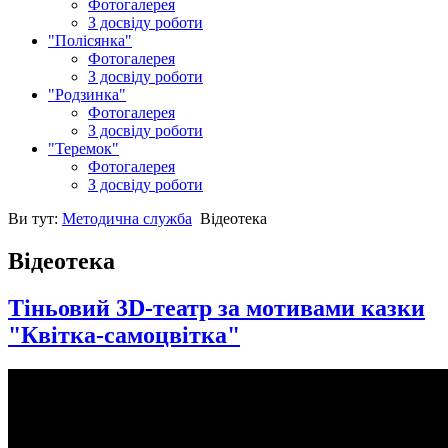
Фотогалерея
З досвіду роботи
"Полісянка"
Фотогалерея
З досвіду роботи
"Родзинка"
Фотогалерея
З досвіду роботи
"Теремок"
Фотогалерея
З досвіду роботи
Ви тут:
Методична служба
Відеотека
Відеотека
Тіньовий 3D-театр за мотивами казки
"Квітка-самоцвітка"