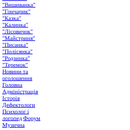
"Вишиванка"
"Гончарик"
"Казка"
"Калинка"
"Лісовичок"
"Майстриня"
"Писанка"
"Полісянка"
"Родзинка"
"Теремок"
Новини та
оголошення
Головна
Адміністрація
Історія
Дефектологи
Психолог і
логопед
Форум
Музична