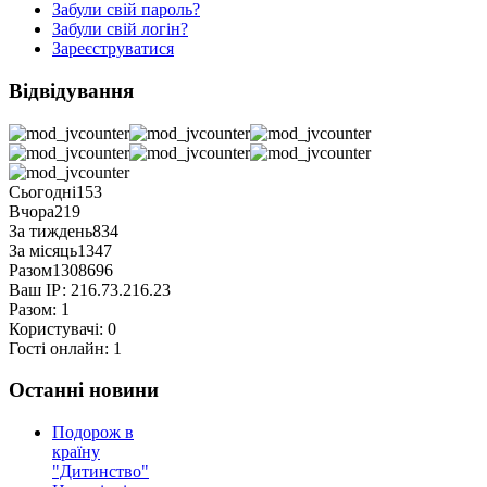
Забули свій пароль?
Забули свій логін?
Зареєструватися
Відвідування
Сьогодні
153
Вчора
219
За тиждень
834
За місяць
1347
Разом
1308696
Ваш ІР:
216.73.216.23
Разом:
1
Користувачі:
0
Гості онлайн:
1
Останні новини
Подорож в
країну
"Дитинство"