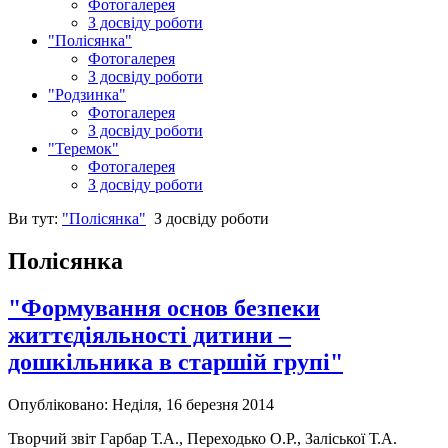
Фотогалерея
З досвіду роботи
"Полісянка"
Фотогалерея
З досвіду роботи
"Родзинка"
Фотогалерея
З досвіду роботи
"Теремок"
Фотогалерея
З досвіду роботи
Ви тут:
"Полісянка"
З досвіду роботи
Полісянка
"Формування основ безпеки
життєдіяльності дитини –
дошкільника в старшій групі"
Опубліковано: Неділя, 16 березня 2014
Творчий звіт Гарбар Т.А., Переходько О.Р., Заліської Т.А.