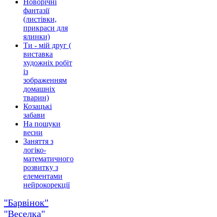
Новорічні
фантазії
(листівки,
прикраси для
ялинки)
Ти - мій друг (
виставка
художніх робіт
із
зображенням
домашніх
тварин)
Козацькі
забави
На пошуки
весни
Заняття з
логіко-
математичного
розвитку з
елементами
нейрокорекції
"Барвінок"
"Веселка"