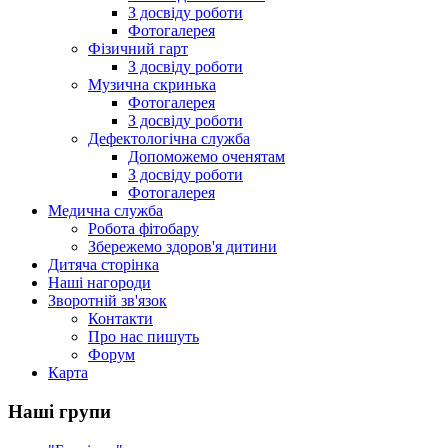
З досвіду роботи
Фотогалерея
Фізичний гарт
З досвіду роботи
Музична скринька
Фотогалерея
З досвіду роботи
Дефектологічна служба
Допоможемо оченятам
З досвіду роботи
Фотогалерея
Медична служба
Робота фітобару
Збережемо здоров'я дитини
Дитяча сторінка
Наші нагороди
Зворотній зв'язок
Контакти
Про нас пишуть
Форум
Карта
Наші групи