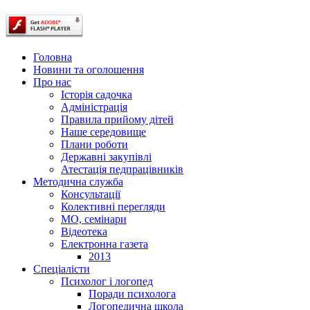
Головна
Новини та оголошення
Про нас
Історія садочка
Адміністрація
Правила прийому дітей
Наше середовище
Плани роботи
Державні закупівлі
Атестація педпрацівників
Методична служба
Консультації
Колективні перегляди
МО, семінари
Відеотека
Електронна газета
2013
Спеціалісти
Психолог і логопед
Поради психолога
Логопедична школа