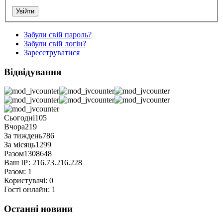
Забули свій пароль?
Забули свій логін?
Зареєструватися
Відвідування
Сьогодні
105
Вчора
219
За тиждень
786
За місяць
1299
Разом
1308648
Ваш ІР:
216.73.216.228
Разом:
1
Користувачі:
0
Гості онлайн:
1
Останні новини