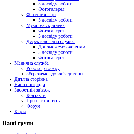
З досвіду роботи
Фотогалерея
Фізичний гарт
З досвіду роботи
Музична скринька
Фотогалерея
З досвіду роботи
Дефектологічна служба
Допоможемо оченятам
З досвіду роботи
Фотогалерея
Медична служба
Робота фітобару
Збережемо здоров'я дитини
Дитяча сторінка
Наші нагороди
Зворотній зв'язок
Контакти
Про нас пишуть
Форум
Карта
Наші групи