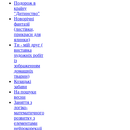
Подорож в
країну
"Дитинство"
Новорічні
фантазії
(листівки,
прикраси для
ялинки)
Ти - мій друг (
виставка
художніх робіт
із
зображенням
домашніх
тварин)
Козацькі
забави
На пошуки
весни
Заняття з
логіко-
математичного
розвитку з
елементами
нейрокорекції