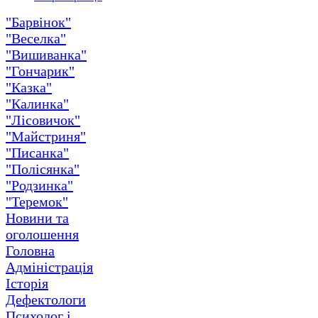
"Барвінок"
"Веселка"
"Вишиванка"
"Гончарик"
"Казка"
"Калинка"
"Лісовичок"
"Майстриня"
"Писанка"
"Полісянка"
"Родзинка"
"Теремок"
Новини та
оголошення
Головна
Адміністрація
Історія
Дефектологи
Психолог і