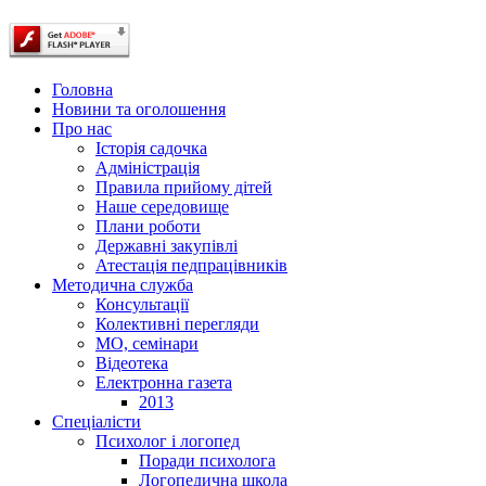
Головна
Новини та оголошення
Про нас
Історія садочка
Адміністрація
Правила прийому дітей
Наше середовище
Плани роботи
Державні закупівлі
Атестація педпрацівників
Методична служба
Консультації
Колективні перегляди
МО, семінари
Відеотека
Електронна газета
2013
Спеціалісти
Психолог і логопед
Поради психолога
Логопедична школа