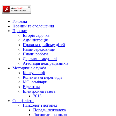
Головна
Новини та оголошення
Про нас
Історія садочка
Адміністрація
Правила прийому дітей
Наше середовище
Плани роботи
Державні закупівлі
Атестація педпрацівників
Методична служба
Консультації
Колективні перегляди
МО, семінари
Відеотека
Електронна газета
2013
Спеціалісти
Психолог і логопед
Поради психолога
Логопедична школа