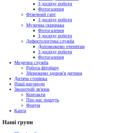
З досвіду роботи
Фотогалерея
Фізичний гарт
З досвіду роботи
Музична скринька
Фотогалерея
З досвіду роботи
Дефектологічна служба
Допоможемо оченятам
З досвіду роботи
Фотогалерея
Медична служба
Робота фітобару
Збережемо здоров'я дитини
Дитяча сторінка
Наші нагороди
Зворотній зв'язок
Контакти
Про нас пишуть
Форум
Карта
Наші групи