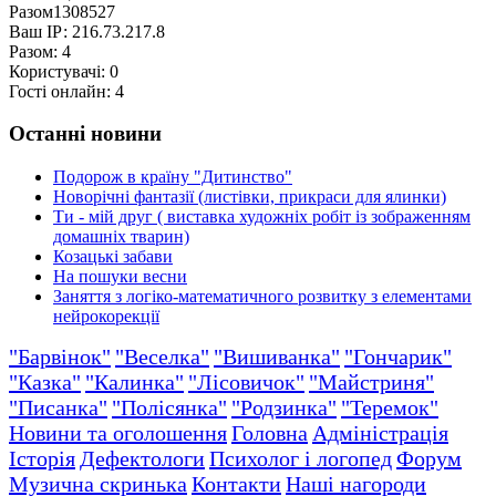
Разом
1308527
Ваш ІР:
216.73.217.8
Разом:
4
Користувачі:
0
Гості онлайн:
4
Останні новини
Подорож в країну "Дитинство"
Новорічні фантазії (листівки, прикраси для ялинки)
Ти - мій друг ( виставка художніх робіт із зображенням
домашніх тварин)
Козацькі забави
На пошуки весни
Заняття з логіко-математичного розвитку з елементами
нейрокорекції
"Барвінок"
"Веселка"
"Вишиванка"
"Гончарик"
"Казка"
"Калинка"
"Лісовичок"
"Майстриня"
"Писанка"
"Полісянка"
"Родзинка"
"Теремок"
Новини та оголошення
Головна
Адміністрація
Історія
Дефектологи
Психолог і логопед
Форум
Музична скринька
Контакти
Наші нагороди