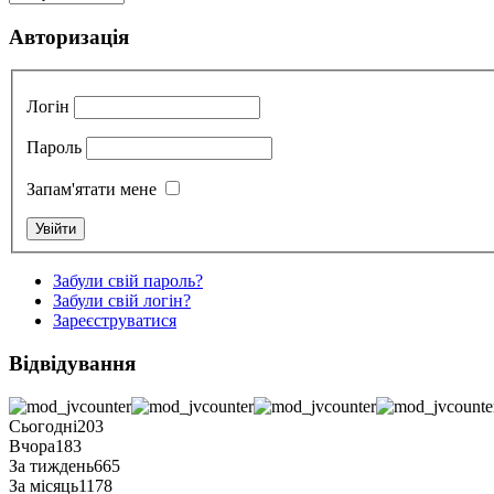
Авторизація
Логін
Пароль
Запам'ятати мене
Забули свій пароль?
Забули свій логін?
Зареєструватися
Відвідування
Сьогодні
203
Вчора
183
За тиждень
665
За місяць
1178