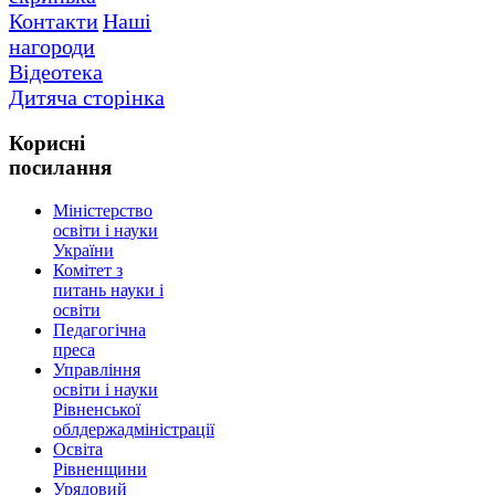
Контакти
Наші
нагороди
Відеотека
Дитяча сторінка
Корисні
посилання
Міністерство
освіти і науки
України
Комітет з
питань науки і
освіти
Педагогічна
преса
Управління
освіти і науки
Рівненської
облдержадміністрації
Освіта
Рівненщини
Урядовий