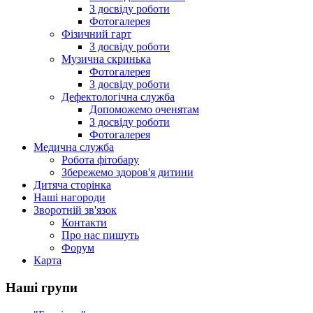
З досвіду роботи
Фотогалерея
Фізичний гарт
З досвіду роботи
Музична скринька
Фотогалерея
З досвіду роботи
Дефектологічна служба
Допоможемо оченятам
З досвіду роботи
Фотогалерея
Медична служба
Робота фітобару
Збережемо здоров'я дитини
Дитяча сторінка
Наші нагороди
Зворотній зв'язок
Контакти
Про нас пишуть
Форум
Карта
Наші групи