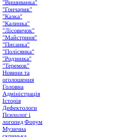
"Вишиванка"
"Гончарик"
"Казка"
"Калинка"
"Лісовичок"
"Майстриня"
"Писанка"
"Полісянка"
"Родзинка"
"Теремок"
Новини та
оголошення
Головна
Адміністрація
Історія
Дефектологи
Психолог і
логопед
Форум
Музична
скринька