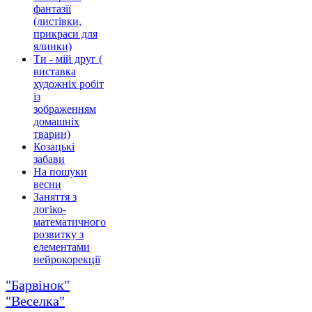
фантазії
(листівки,
прикраси для
ялинки)
Ти - мій друг (
виставка
художніх робіт
із
зображенням
домашніх
тварин)
Козацькі
забави
На пошуки
весни
Заняття з
логіко-
математичного
розвитку з
елементами
нейрокорекції
"Барвінок"
"Веселка"