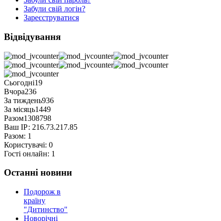
Забули свій логін?
Зареєструватися
Відвідування
Сьогодні
19
Вчора
236
За тиждень
936
За місяць
1449
Разом
1308798
Ваш ІР:
216.73.217.85
Разом:
1
Користувачі:
0
Гості онлайн:
1
Останні новини
Подорож в
країну
"Дитинство"
Новорічні