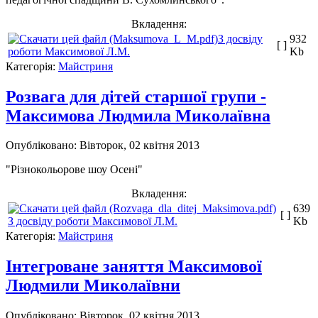
Вкладення:
З досвіду
932
[ ]
роботи Максимової Л.М.
Kb
Категорія:
Майстриня
Розвага для дітей старшої групи -
Максимова Людмила Миколаївна
Опубліковано: Вівторок, 02 квітня 2013
"Різнокольорове шоу Осені"
Вкладення:
639
[ ]
З досвіду роботи Максимової Л.М.
Kb
Категорія:
Майстриня
Інтегроване заняття Максимової
Людмили Миколаївни
Опубліковано: Вівторок, 02 квітня 2013