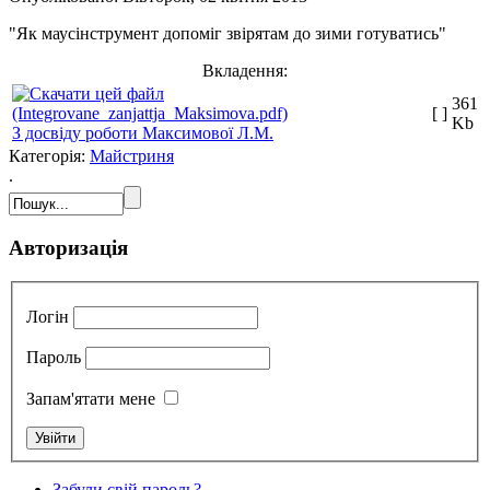
"Як маусінструмент допоміг звірятам до зими готуватись"
Вкладення:
361
[ ]
Kb
З досвіду роботи Максимової Л.М.
Категорія:
Майстриня
.
Авторизація
Логін
Пароль
Запам'ятати мене
Забули свій пароль?