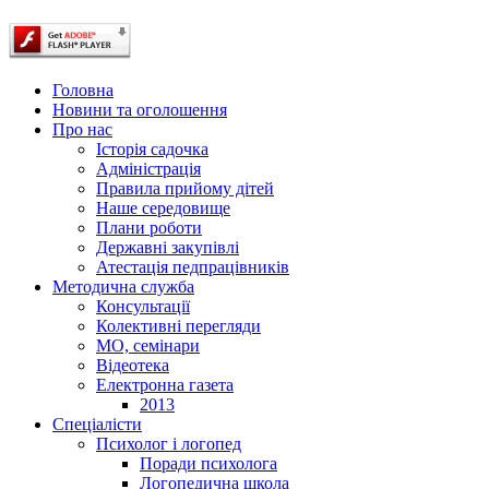
Головна
Новини та оголошення
Про нас
Історія садочка
Адміністрація
Правила прийому дітей
Наше середовище
Плани роботи
Державні закупівлі
Атестація педпрацівників
Методична служба
Консультації
Колективні перегляди
МО, семінари
Відеотека
Електронна газета
2013
Спеціалісти
Психолог і логопед
Поради психолога
Логопедична школа