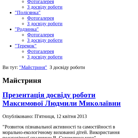
Фотогалерея
З досвіду роботи
"Полісянка"
Фотогалерея
З досвіду роботи
"Родзинка"
Фотогалерея
З досвіду роботи
"Теремок"
Фотогалерея
З досвіду роботи
Ви тут:
"Майстриня"
З досвіду роботи
Майстриня
Презентація досвіду роботи
Максимової Людмили Миколаївни
Опубліковано: П'ятниця, 12 квітня 2013
"Розвиток пізнавальної активності та самостійності в
морально-екологічному вихованні дітей. Використання
педагогічної спадщини В. Сухомлинського".