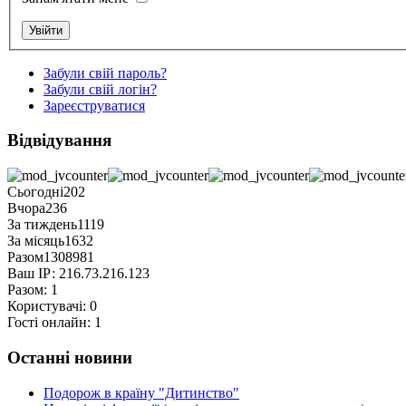
Забули свій пароль?
Забули свій логін?
Зареєструватися
Відвідування
Сьогодні
202
Вчора
236
За тиждень
1119
За місяць
1632
Разом
1308981
Ваш ІР:
216.73.216.123
Разом:
1
Користувачі:
0
Гості онлайн:
1
Останні новини
Подорож в країну "Дитинство"