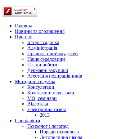
Головна
Новини та оголошення
Про нас
Історія садочка
Адміністрація
Правила прийому дітей
Наше середовище
Плани роботи
Державні закупівлі
Атестація педпрацівників
Методична служба
Консультації
Колективні перегляди
МО, семінари
Відеотека
Електронна газета
2013
Спеціалісти
Психолог і логопед
Поради психолога
Логопедична школа