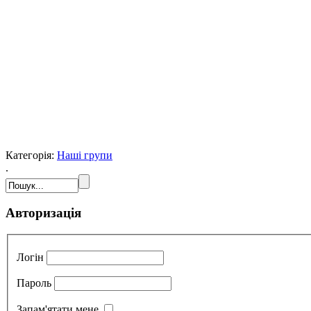
Категорія:
Наші групи
.
Авторизація
Логін
Пароль
Запам'ятати мене