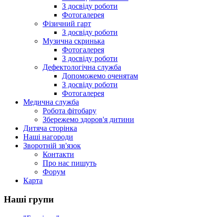
З досвіду роботи
Фотогалерея
Фізичний гарт
З досвіду роботи
Музична скринька
Фотогалерея
З досвіду роботи
Дефектологічна служба
Допоможемо оченятам
З досвіду роботи
Фотогалерея
Медична служба
Робота фітобару
Збережемо здоров'я дитини
Дитяча сторінка
Наші нагороди
Зворотній зв'язок
Контакти
Про нас пишуть
Форум
Карта
Наші групи