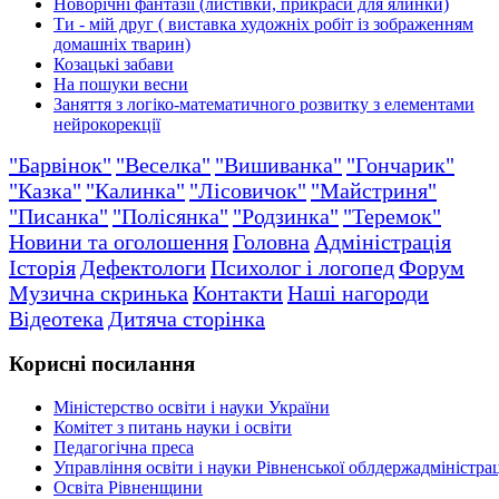
Новорічні фантазії (листівки, прикраси для ялинки)
Ти - мій друг ( виставка художніх робіт із зображенням
домашніх тварин)
Козацькі забави
На пошуки весни
Заняття з логіко-математичного розвитку з елементами
нейрокорекції
"Барвінок"
"Веселка"
"Вишиванка"
"Гончарик"
"Казка"
"Калинка"
"Лісовичок"
"Майстриня"
"Писанка"
"Полісянка"
"Родзинка"
"Теремок"
Новини та оголошення
Головна
Адміністрація
Історія
Дефектологи
Психолог і логопед
Форум
Музична скринька
Контакти
Наші нагороди
Відеотека
Дитяча сторінка
Корисні посилання
Міністерство освіти і науки України
Комітет з питань науки і освіти
Педагогічна преса
Управління освіти і науки Рівненської облдержадміністрац
Освіта Рівненщини