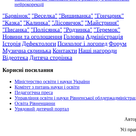
нейрокорекції
"Барвінок"
"Веселка"
"Вишиванка"
"Гончарик"
"Казка"
"Калинка"
"Лісовичок"
"Майстриня"
"Писанка"
"Полісянка"
"Родзинка"
"Теремок"
Новини та оголошення
Головна
Адміністрація
Історія
Дефектологи
Психолог і логопед
Форум
Музична скринька
Контакти
Наші нагороди
Відеотека
Дитяча сторінка
Корисні посилання
Міністерство освіти і науки України
Комітет з питань науки і освіти
Педагогічна преса
Управління освіти і науки Рівненської облдержадміністрац
Освіта Рівненщини
Урядовий дитячий портал
Авто
Усі пра