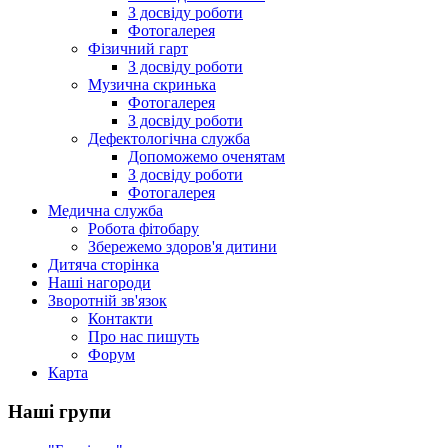
З досвіду роботи
Фотогалерея
Фізичний гарт
З досвіду роботи
Музична скринька
Фотогалерея
З досвіду роботи
Дефектологічна служба
Допоможемо оченятам
З досвіду роботи
Фотогалерея
Медична служба
Робота фітобару
Збережемо здоров'я дитини
Дитяча сторінка
Наші нагороди
Зворотній зв'язок
Контакти
Про нас пишуть
Форум
Карта
Наші групи