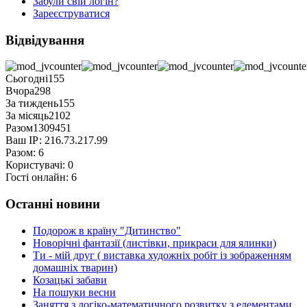
Забули свій логін?
Зареєструватися
Відвідування
Сьогодні
155
Вчора
298
За тиждень
155
За місяць
2102
Разом
1309451
Ваш ІР:
216.73.217.99
Разом:
6
Користувачі:
0
Гості онлайн:
6
Останні новини
Подорож в країну "Дитинство"
Новорічні фантазії (листівки, прикраси для ялинки)
Ти - мій друг ( виставка художніх робіт із зображенням
домашніх тварин)
Козацькі забави
На пошуки весни
Заняття з логіко-математичного розвитку з елементами