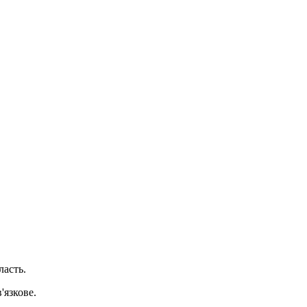
асть.
'язкове.