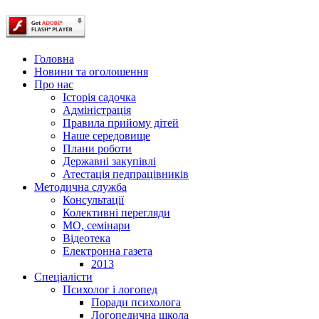
Головна
Новини та оголошення
Про нас
Історія садочка
Адміністрація
Правила прийому дітей
Наше середовище
Плани роботи
Державні закупівлі
Атестація педпрацівників
Методична служба
Консультації
Колективні перегляди
МО, семінари
Відеотека
Електронна газета
2013
Спеціалісти
Психолог і логопед
Поради психолога
Логопедична школа