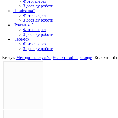
Фотогалерея
З досвіду роботи
"Полісянка"
Фотогалерея
З досвіду роботи
"Родзинка"
Фотогалерея
З досвіду роботи
"Теремок"
Фотогалерея
З досвіду роботи
Ви тут:
Методична служба
Колективні перегляди
Колективні 