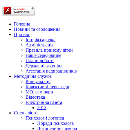
Головна
Новини та оголошення
Про нас
Історія садочка
Адміністрація
Правила прийому дітей
Наше середовище
Плани роботи
Державні закупівлі
Атестація педпрацівників
Методична служба
Консультації
Колективні перегляди
МО, семінари
Відеотека
Електронна газета
2013
Спеціалісти
Психолог і логопед
Поради психолога
Логопедична школа