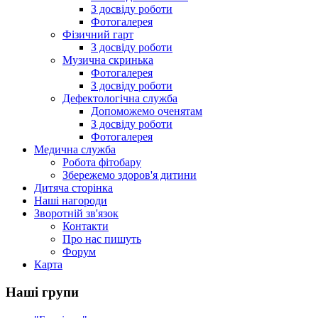
З досвіду роботи
Фотогалерея
Фізичний гарт
З досвіду роботи
Музична скринька
Фотогалерея
З досвіду роботи
Дефектологічна служба
Допоможемо оченятам
З досвіду роботи
Фотогалерея
Медична служба
Робота фітобару
Збережемо здоров'я дитини
Дитяча сторінка
Наші нагороди
Зворотній зв'язок
Контакти
Про нас пишуть
Форум
Карта
Наші групи