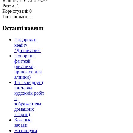
Ваш ІР:
216.73.216.70
Разом:
1
Користувачі:
0
Гості онлайн:
1
Останні новини
Подорож в
країну
"Дитинство"
Новорічні
фантазії
(листівки,
прикраси для
ялинки)
Ти - мій друг (
виставка
художніх робіт
із
зображенням
домашніх
тварин)
Козацькі
забави
На пошуки