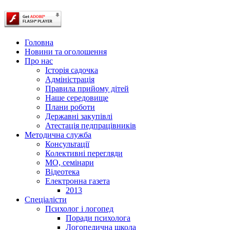
Головна
Новини та оголошення
Про нас
Історія садочка
Адміністрація
Правила прийому дітей
Наше середовище
Плани роботи
Державні закупівлі
Атестація педпрацівників
Методична служба
Консультації
Колективні перегляди
МО, семінари
Відеотека
Електронна газета
2013
Спеціалісти
Психолог і логопед
Поради психолога
Логопедична школа