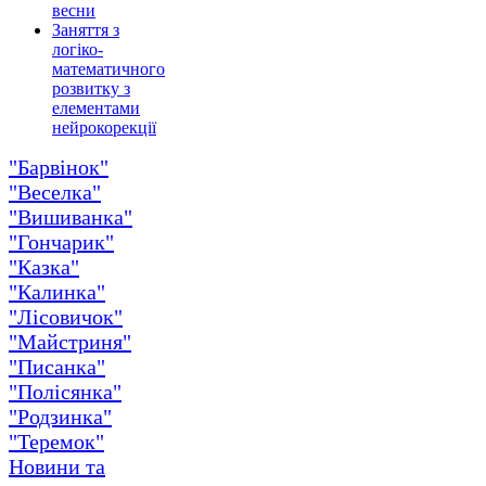
весни
Заняття з
логіко-
математичного
розвитку з
елементами
нейрокорекції
"Барвінок"
"Веселка"
"Вишиванка"
"Гончарик"
"Казка"
"Калинка"
"Лісовичок"
"Майстриня"
"Писанка"
"Полісянка"
"Родзинка"
"Теремок"
Новини та