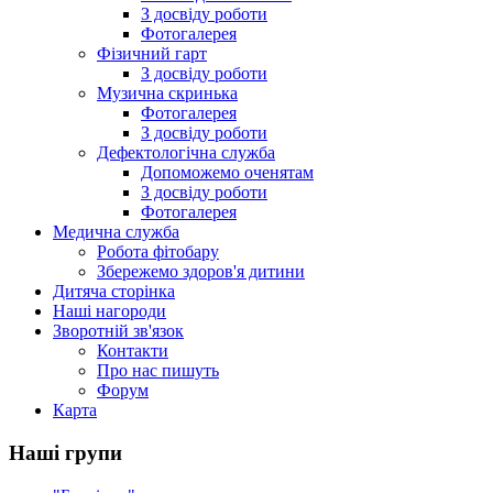
З досвіду роботи
Фотогалерея
Фізичний гарт
З досвіду роботи
Музична скринька
Фотогалерея
З досвіду роботи
Дефектологічна служба
Допоможемо оченятам
З досвіду роботи
Фотогалерея
Медична служба
Робота фітобару
Збережемо здоров'я дитини
Дитяча сторінка
Наші нагороди
Зворотній зв'язок
Контакти
Про нас пишуть
Форум
Карта
Наші групи