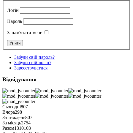
Логін
Пароль
Запам'ятати мене
Забули свій пароль?
Забули свій логін?
Зареєструватися
Відвідування
Сьогодні
807
Вчора
298
За тиждень
807
За місяць
2754
Разом
1310103