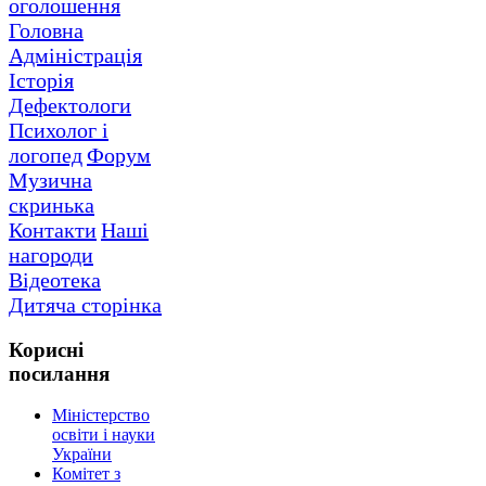
оголошення
Головна
Адміністрація
Історія
Дефектологи
Психолог і
логопед
Форум
Музична
скринька
Контакти
Наші
нагороди
Відеотека
Дитяча сторінка
Корисні
посилання
Міністерство
освіти і науки
України
Комітет з