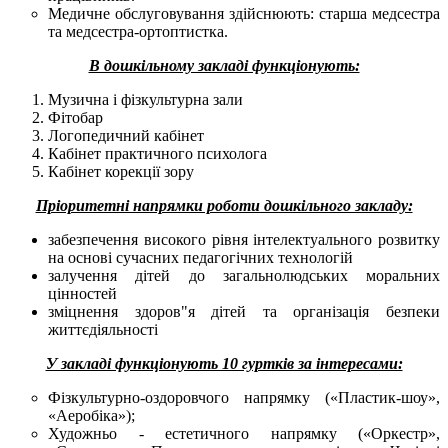
Медичне обслуговування здійснюють: старша медсестра
та медсестра-ортоптистка.
В дошкільному закладі функціонують:
Музична і фізкультурна зали
Фітобар
Логопедичний кабінет
Кабінет практичного психолога
Кабінет корекції зору
Пріоритетні напрямки роботи дошкільного закладу:
забезпечення високого рівня інтелектуального розвитку
на основі сучасних педагогічних технологій
залучення дітей до загальнолюдських моральних
цінностей
зміцнення здоров"я дітей та організація безпеки
життєдіяльності
У закладі функціонують 10 гуртків за інтересами:
Фізкультурно-оздоровчого напрямку («Пластик-шоу»,
«Аеробіка»);
Художньо - естетичного напрямку («Оркестр»,