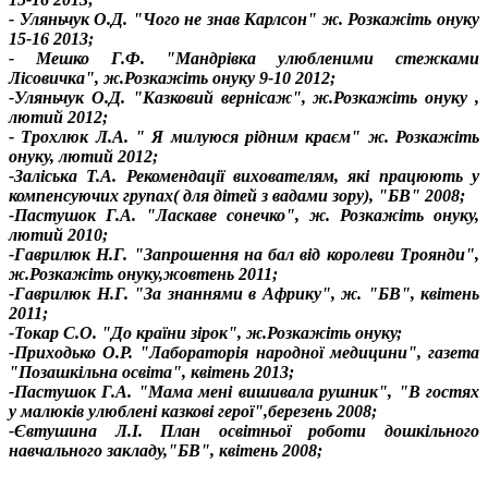
- Уляньчук О.Д. "Чого не знав Карлсон" ж. Розкажіть онуку
15-16 2013;
- Мешко Г.Ф. "Мандрівка улюбленими стежками
Лісовичка", ж.Розкажіть онуку 9-10 2012;
-Уляньчук О.Д. "Казковий вернісаж", ж.Розкажіть онуку ,
лютий 2012;
- Трохлюк Л.А. " Я милуюся рідним краєм" ж. Розкажіть
онуку, лютий 2012;
-Заліська Т.А. Рекомендації вихователям, які працюють у
компенсуючих групах( для дітей з вадами зору), "БВ" 2008;
-Пастушок Г.А. "Ласкаве сонечко", ж. Розкажіть онуку,
лютий 2010;
-Гаврилюк Н.Г. "Запрошення на бал від королеви Троянди",
ж.Розкажіть онуку,жовтень 2011;
-Гаврилюк Н.Г. "За знаннями в Африку", ж. "БВ", квітень
2011;
-Токар С.О. "До країни зірок", ж.Розкажіть онуку;
-Приходько О.Р. "Лабораторія народної медицини", газета
"Позашкільна освіта", квітень 2013;
-Пастушок Г.А. "Мама мені вишивала рушник", "В гостях
у малюків улюблені казкові герої",березень 2008;
-Євтушина Л.І. План освітньої роботи дошкільного
навчального закладу,"БВ", квітень 2008;