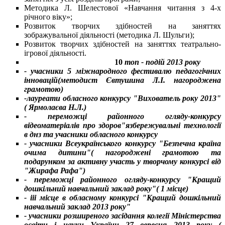
Методика Л. Шелестової «Навчання читання з 4-х
річного віку»;
Розвиток творчих здібностей на заняттях
зображувальної діяльності (методика Л. Шульги);
Розвиток творчих здібностей на заняттях театрально-
ігрової діяльності.
10
топ - подій 2013 року
- учасники 5 міжнародного фестивалю педагогічних
інновацій(методист Євтушина Л.І. нагороджена
грамотою)
-лауреати обласного конкурсу "Вихователь року 2013"
( Ярмолаєва Н.Л.)
- переможці районного огляду-конкурсу
відеоматеріалів про здоров"язбережувальні технології
в днз та учасники обласного конкурсу
- учасники Всеукраїнського конкурсу "Безпечна країна
очима дитини"( нагороджені грамотою та
подарунком за активну участь у творчому конкурсі від
"Жирафа Рафа")
- переможці районного огляду-конкурсу "Кращий
дошкільний навчальний заклад року"( 1 місце)
- ііі місце в обласному конкурсі "Кращий дошкільний
навчальний заклад 2013 року"
- учасники розширеного засідання колегії Міністерства
освіти і науки України 27 вересня 2013 року (