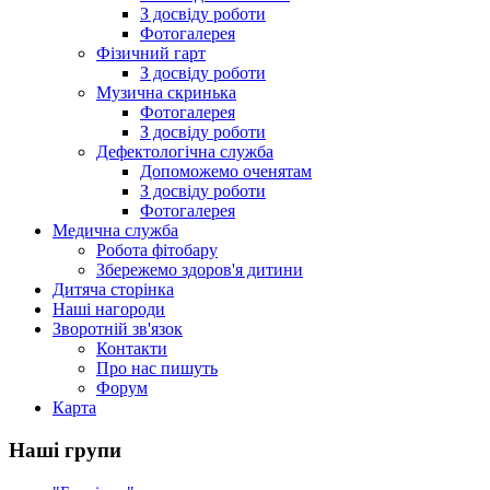
З досвіду роботи
Фотогалерея
Фізичний гарт
З досвіду роботи
Музична скринька
Фотогалерея
З досвіду роботи
Дефектологічна служба
Допоможемо оченятам
З досвіду роботи
Фотогалерея
Медична служба
Робота фітобару
Збережемо здоров'я дитини
Дитяча сторінка
Наші нагороди
Зворотній зв'язок
Контакти
Про нас пишуть
Форум
Карта
Наші групи