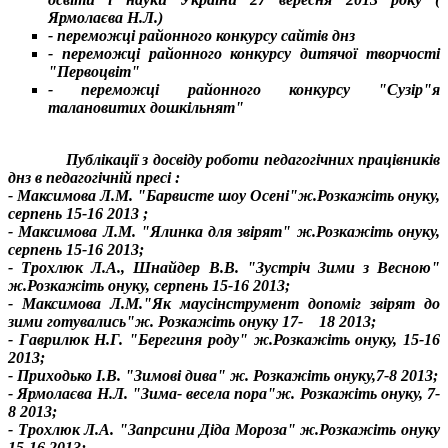
Ярмолаєва Н.Л.)
- переможці районного конкурсу сайтів днз
- переможці районного конкурсу дитячої творчості
"Первоцвіт"
- переможці районного конкурсу "Сузір"я
талановитих дошкільнят"
Публікації з досвіду роботи педагогічних працівників
днз в педагогічній пресі :
- Максимова Л.М. "Барвисте шоу Осені"ж.Розкажіть онуку,
серпень 15-16 2013 ;
- Максимова Л.М. "Ялинка для звірят" ж.Розкажіть онуку,
серпень 15-16 2013;
- Трохлюк Л.А., Шнайдер В.В. "Зустріч Зими з Весною"
ж.Розкажіть онуку, серпень 15-16 2013;
- Максимова Л.М."Як маусінструмент допоміг звірят до
зими готувались"ж. Розкажіть онуку 17- 18 2013;
- Гаврилюк Н.Г. "Берегиня роду" ж.Розкажіть онуку, 15-16
2013;
- Приходько І.В. "Зимові дива" ж. Розкажіть онуку,7-8 2013;
- Ярмолаєва Н.Л. "Зима- весела пора"ж. Розкажіть онуку, 7-
8 2013;
- Трохлюк Л.А. "Запрсини Діда Мороза" ж.Розкажіть онуку
15-16 2013;