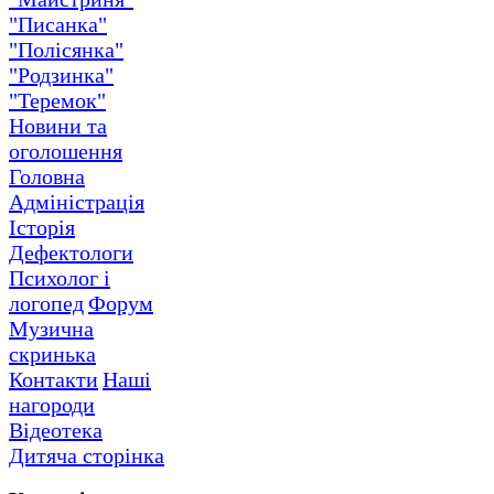
"Писанка"
"Полісянка"
"Родзинка"
"Теремок"
Новини та
оголошення
Головна
Адміністрація
Історія
Дефектологи
Психолог і
логопед
Форум
Музична
скринька
Контакти
Наші
нагороди
Відеотека
Дитяча сторінка