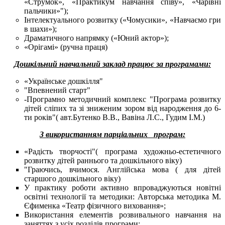
«Струмок», «Практикум навчання співу», «Чарівні
пальчики»");
Інтелектуального розвитку («Чомусики», «Навчаємо гри
в шахи»);
Драматичного напрямку («Юний актор»);
«Орігамі» (ручна праця)
Дошкільний навчальний заклад працює за програмами:
«Українське дошкілля"
"Впевнений старт"
-Програмно методичний комплекс "Програма розвитку
дітей сліпих та зі зниженим зором від народження до 6-
ти років"( авт.Бутенко В.В., Вавіна Л.С., Гудим І.М.)
З використанням парціальних програм:
«Радість творчості"( програма художньо-естетичного
розвитку дітей раннього та дошкільного віку)
"Граючись, вчимося. Англійська мова ( для дітей
старшого дошкільного віку)
У практику роботи активно впроваджуються новітні
освітні технології та методики: Авторська методика М.
Єфименка «Театр фізичного виховання»;
Використання елементів розвивального навчання на
заняттях з усіх розділів програми;