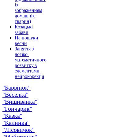
із
зображенням
домашніх
тварин)
Козацькі
забави
На пошуки
весни
Заняття з
логіко-
математичного
розвитку з
елементами
нейрокорекції
"Барвінок"
"Веселка"
"Вишиванка"
"Гончарик"
"Казка"
"Калинка"
"Лісовичок"
"Майстриня"