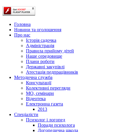
Головна
Новини та оголошення
Про нас
Історія садочка
Адміністрація
Правила прийому дітей
Наше середовище
Плани роботи
Державні закупівлі
Атестація педпрацівників
Методична служба
Консультації
Колективні перегляди
МО, семінари
Відеотека
Електронна газета
2013
Спеціалісти
Психолог і логопед
Поради психолога
Логопедична школа