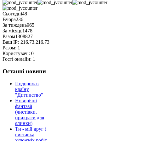
Сьогодні
48
Вчора
236
За тиждень
965
За місяць
1478
Разом
1308827
Ваш ІР:
216.73.216.73
Разом:
1
Користувачі:
0
Гості онлайн:
1
Останні новини
Подорож в
країну
"Дитинство"
Новорічні
фантазії
(листівки,
прикраси для
ялинки)
Ти - мій друг (
виставка
художніх робіт