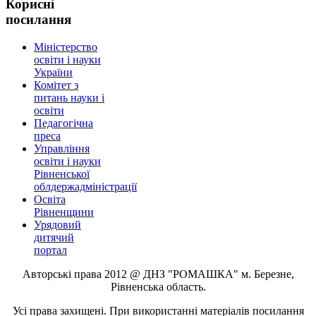
Корисні
посилання
Міністерство
освіти і науки
України
Комітет з
питань науки і
освіти
Педагогічна
преса
Управління
освіти і науки
Рівненської
облдержадміністрації
Освіта
Рівненщини
Урядовий
дитячий
портал
Авторські права 2012 @ ДНЗ "РОМАШКА" м. Березне,
Рівненська область.
Усі права захищені. При використанні матеріалів посилання