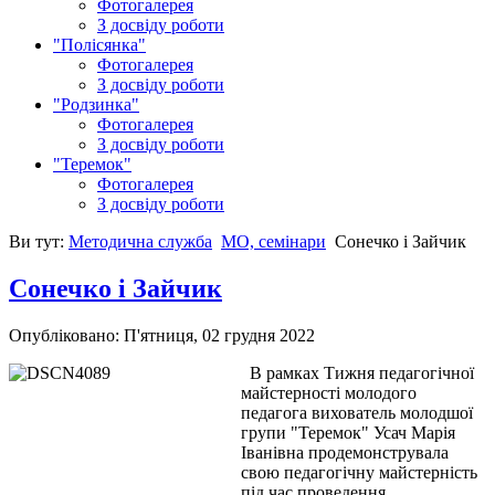
Фотогалерея
З досвіду роботи
"Полісянка"
Фотогалерея
З досвіду роботи
"Родзинка"
Фотогалерея
З досвіду роботи
"Теремок"
Фотогалерея
З досвіду роботи
Ви тут:
Методична служба
МО, семінари
Сонечко і Зайчик
Сонечко і Зайчик
Опубліковано: П'ятниця, 02 грудня 2022
В рамках Тижня педагогічної
майстерності молодого
педагога вихователь молодшої
групи "Теремок" Усач Марія
Іванівна продемонструвала
свою педагогічну майстерність
під час проведення