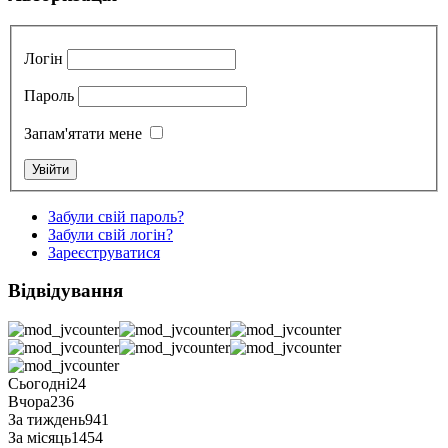
Логін
Пароль
Запам'ятати мене
Забули свій пароль?
Забули свій логін?
Зареєструватися
Відвідування
Сьогодні
24
Вчора
236
За тиждень
941
За місяць
1454