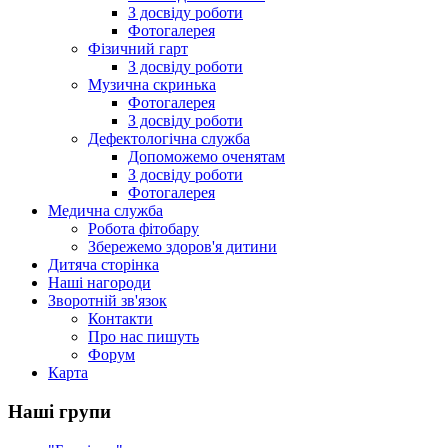
З досвіду роботи
Фотогалерея
Фізичний гарт
З досвіду роботи
Музична скринька
Фотогалерея
З досвіду роботи
Дефектологічна служба
Допоможемо оченятам
З досвіду роботи
Фотогалерея
Медична служба
Робота фітобару
Збережемо здоров'я дитини
Дитяча сторінка
Наші нагороди
Зворотній зв'язок
Контакти
Про нас пишуть
Форум
Карта
Наші групи