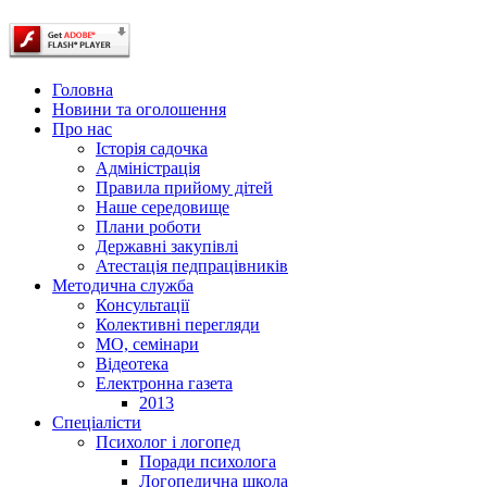
Головна
Новини та оголошення
Про нас
Історія садочка
Адміністрація
Правила прийому дітей
Наше середовище
Плани роботи
Державні закупівлі
Атестація педпрацівників
Методична служба
Консультації
Колективні перегляди
МО, семінари
Відеотека
Електронна газета
2013
Спеціалісти
Психолог і логопед
Поради психолога
Логопедична школа