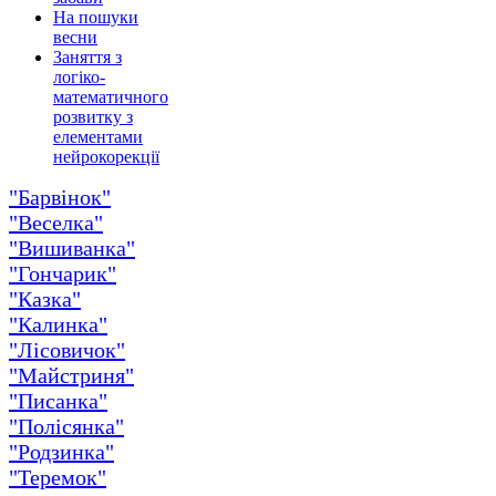
На пошуки
весни
Заняття з
логіко-
математичного
розвитку з
елементами
нейрокорекції
"Барвінок"
"Веселка"
"Вишиванка"
"Гончарик"
"Казка"
"Калинка"
"Лісовичок"
"Майстриня"
"Писанка"
"Полісянка"
"Родзинка"
"Теремок"