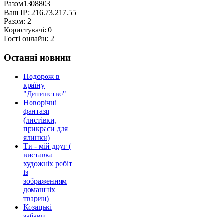
Разом
1308803
Ваш ІР:
216.73.217.55
Разом:
2
Користувачі:
0
Гості онлайн:
2
Останні новини
Подорож в
країну
"Дитинство"
Новорічні
фантазії
(листівки,
прикраси для
ялинки)
Ти - мій друг (
виставка
художніх робіт
із
зображенням
домашніх
тварин)
Козацькі
забави