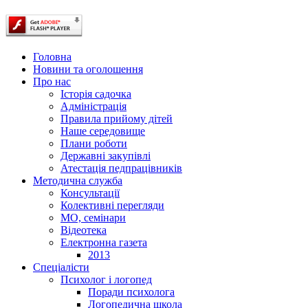
Головна
Новини та оголошення
Про нас
Історія садочка
Адміністрація
Правила прийому дітей
Наше середовище
Плани роботи
Державні закупівлі
Атестація педпрацівників
Методична служба
Консультації
Колективні перегляди
МО, семінари
Відеотека
Електронна газета
2013
Спеціалісти
Психолог і логопед
Поради психолога
Логопедична школа