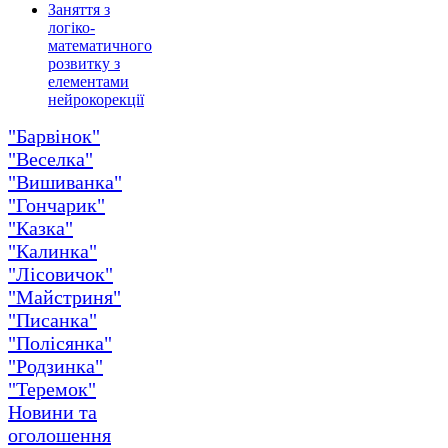
Заняття з
логіко-
математичного
розвитку з
елементами
нейрокорекції
"Барвінок"
"Веселка"
"Вишиванка"
"Гончарик"
"Казка"
"Калинка"
"Лісовичок"
"Майстриня"
"Писанка"
"Полісянка"
"Родзинка"
"Теремок"
Новини та
оголошення