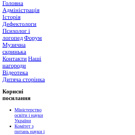
Головна
Адміністрація
Історія
Дефектологи
Психолог і
логопед
Форум
Музична
скринька
Контакти
Наші
нагороди
Відеотека
Дитяча сторінка
Корисні
посилання
Міністерство
освіти і науки
України
Комітет з
питань науки і