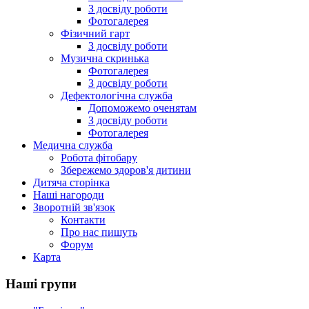
З досвіду роботи
Фотогалерея
Фізичний гарт
З досвіду роботи
Музична скринька
Фотогалерея
З досвіду роботи
Дефектологічна служба
Допоможемо оченятам
З досвіду роботи
Фотогалерея
Медична служба
Робота фітобару
Збережемо здоров'я дитини
Дитяча сторінка
Наші нагороди
Зворотній зв'язок
Контакти
Про нас пишуть
Форум
Карта
Наші групи