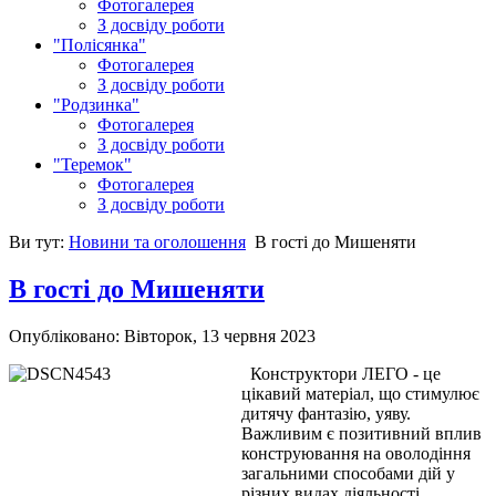
Фотогалерея
З досвіду роботи
"Полісянка"
Фотогалерея
З досвіду роботи
"Родзинка"
Фотогалерея
З досвіду роботи
"Теремок"
Фотогалерея
З досвіду роботи
Ви тут:
Новини та оголошення
В гості до Мишеняти
В гості до Мишеняти
Опубліковано: Вівторок, 13 червня 2023
Конструктори ЛЕГО - це
цікавий матеріал, що стимулює
дитячу фантазію, уяву.
Важливим є позитивний вплив
конструювання на оволодіння
загальними способами дій у
різних видах діяльності,