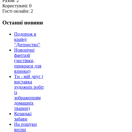
Разом:
2
Користувачі:
0
Гості онлайн:
2
Останні новини
Подорож в
країну
"Дитинство"
Новорічні
фантазії
(листівки,
прикраси для
ялинки)
Ти - мій друг (
виставка
художніх робіт
із
зображенням
домашніх
тварин)
Козацькі
забави
На пошуки
весни