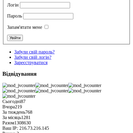
Логін
Пароль
Запам'ятати мене
Забули свій пароль?
Забули свій логін?
Зареєструватися
Відвідування
Сьогодні
87
Вчора
219
За тиждень
768
За місяць
1281
Разом
1308630
Ваш ІР:
216.73.216.145