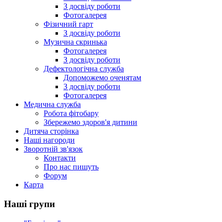
З досвіду роботи
Фотогалерея
Фізичний гарт
З досвіду роботи
Музична скринька
Фотогалерея
З досвіду роботи
Дефектологічна служба
Допоможемо оченятам
З досвіду роботи
Фотогалерея
Медична служба
Робота фітобару
Збережемо здоров'я дитини
Дитяча сторінка
Наші нагороди
Зворотній зв'язок
Контакти
Про нас пишуть
Форум
Карта
Наші групи