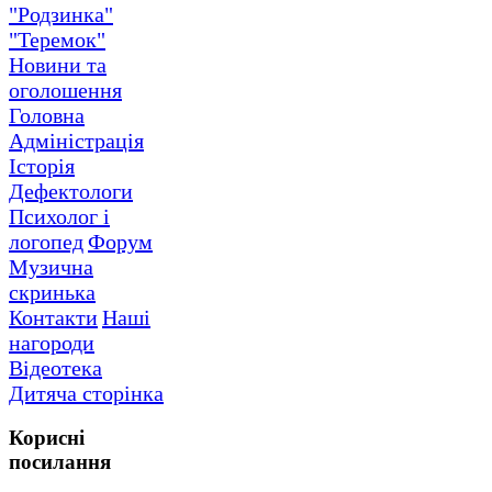
"Родзинка"
"Теремок"
Новини та
оголошення
Головна
Адміністрація
Історія
Дефектологи
Психолог і
логопед
Форум
Музична
скринька
Контакти
Наші
нагороди
Відеотека
Дитяча сторінка
Корисні
посилання