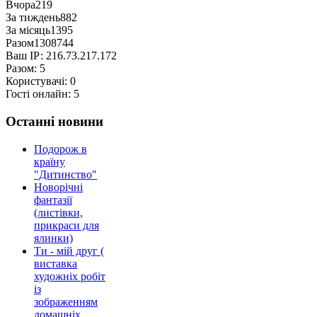
Вчора
219
За тиждень
882
За місяць
1395
Разом
1308744
Ваш ІР:
216.73.217.172
Разом:
5
Користувачі:
0
Гості онлайн:
5
Останні новини
Подорож в
країну
"Дитинство"
Новорічні
фантазії
(листівки,
прикраси для
ялинки)
Ти - мій друг (
виставка
художніх робіт
із
зображенням
домашніх