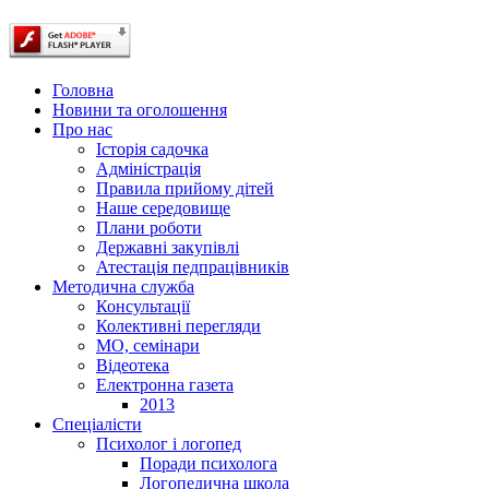
Головна
Новини та оголошення
Про нас
Історія садочка
Адміністрація
Правила прийому дітей
Наше середовище
Плани роботи
Державні закупівлі
Атестація педпрацівників
Методична служба
Консультації
Колективні перегляди
МО, семінари
Відеотека
Електронна газета
2013
Спеціалісти
Психолог і логопед
Поради психолога
Логопедична школа