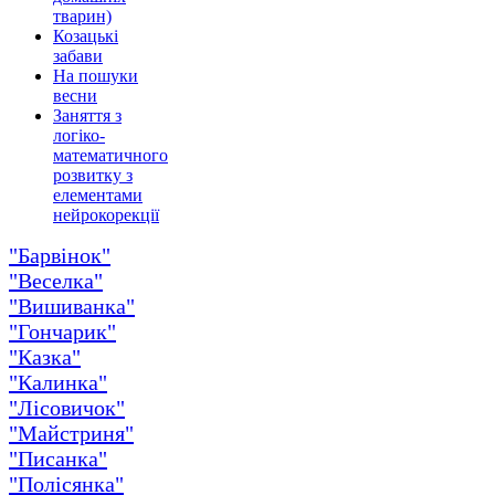
тварин)
Козацькі
забави
На пошуки
весни
Заняття з
логіко-
математичного
розвитку з
елементами
нейрокорекції
"Барвінок"
"Веселка"
"Вишиванка"
"Гончарик"
"Казка"
"Калинка"
"Лісовичок"
"Майстриня"
"Писанка"
"Полісянка"