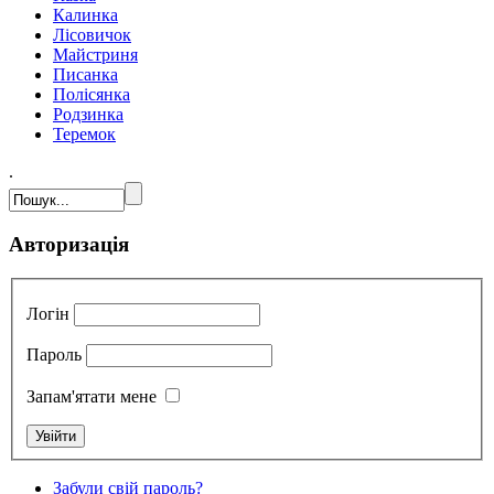
Калинка
Лісовичок
Майстриня
Писанка
Полісянка
Родзинка
Теремок
.
Авторизація
Логін
Пароль
Запам'ятати мене
Забули свій пароль?