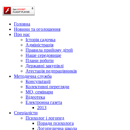
Головна
Новини та оголошення
Про нас
Історія садочка
Адміністрація
Правила прийому дітей
Наше середовище
Плани роботи
Державні закупівлі
Атестація педпрацівників
Методична служба
Консультації
Колективні перегляди
МО, семінари
Відеотека
Електронна газета
2013
Спеціалісти
Психолог і логопед
Поради психолога
Логопедична школа