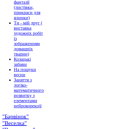
фантазії
(листівки,
прикраси для
ялинки)
Ти - мій друг (
виставка
художніх робіт
із
зображенням
домашніх
тварин)
Козацькі
забави
На пошуки
весни
Заняття з
логіко-
математичного
розвитку з
елементами
нейрокорекції
"Барвінок"
"Веселка"