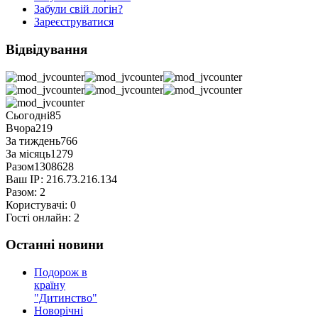
Забули свій логін?
Зареєструватися
Відвідування
Сьогодні
85
Вчора
219
За тиждень
766
За місяць
1279
Разом
1308628
Ваш ІР:
216.73.216.134
Разом:
2
Користувачі:
0
Гості онлайн:
2
Останні новини
Подорож в
країну
"Дитинство"
Новорічні