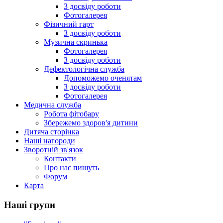
З досвіду роботи
Фотогалерея
Фізичний гарт
З досвіду роботи
Музична скринька
Фотогалерея
З досвіду роботи
Дефектологічна служба
Допоможемо оченятам
З досвіду роботи
Фотогалерея
Медична служба
Робота фітобару
Збережемо здоров'я дитини
Дитяча сторінка
Наші нагороди
Зворотній зв'язок
Контакти
Про нас пишуть
Форум
Карта
Наші групи