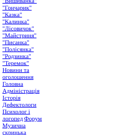
"Вишиванка"
"Гончарик"
"Казка"
"Калинка"
"Лісовичок"
"Майстриня"
"Писанка"
"Полісянка"
"Родзинка"
"Теремок"
Новини та
оголошення
Головна
Адміністрація
Історія
Дефектологи
Психолог і
логопед
Форум
Музична
скринька