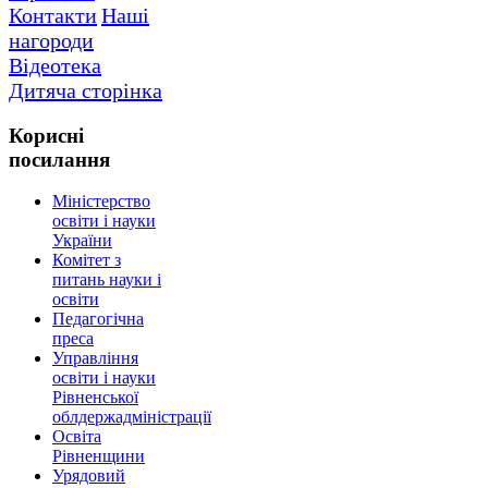
Контакти
Наші
нагороди
Відеотека
Дитяча сторінка
Корисні
посилання
Міністерство
освіти і науки
України
Комітет з
питань науки і
освіти
Педагогічна
преса
Управління
освіти і науки
Рівненської
облдержадміністрації
Освіта
Рівненщини
Урядовий