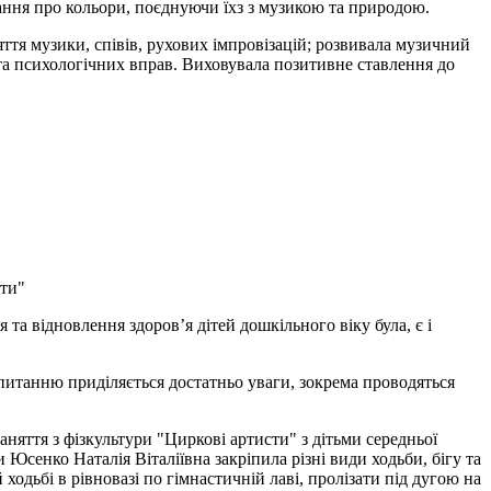
нання про кольори, поєднуючи їхз з музикою та природою.
я музики, співів, рухових імпровізацій; розвивала музичний
та психологічних вправ. Виховувала позитивне ставлення до
сти"
 відновлення здоров’я дітей дошкільного віку була, є і
итанню приділяється достатньо уваги, зокрема проводяться
яття з фізкультури "Циркові артисти" з дітьми середньої
 Юсенко Наталія Віталіївна закріпила різні види ходьби, бігу та
ходьбі в рівновазі по гімнастичній лаві, пролізати під дугою на