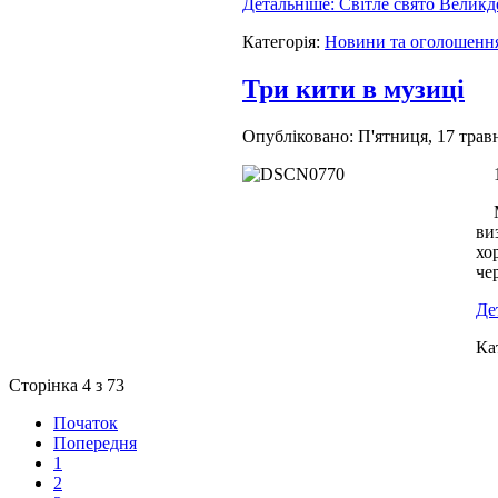
Детальніше: Cвітле свято Великд
Категорія:
Новини та оголошенн
Три кити в музиці
Опубліковано: П'ятниця, 17 трав
Му
ви
хо
че
Де
Ка
Сторінка 4 з 73
Початок
Попередня
1
2