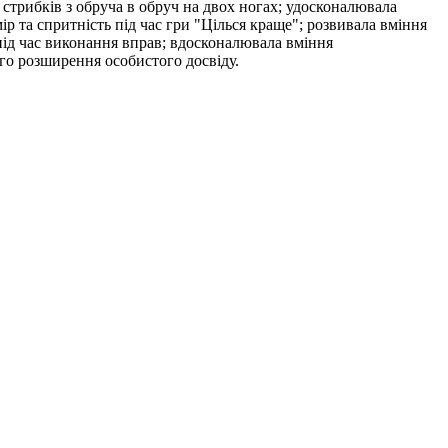
 стрибків з обруча в обруч на двох ногах; удосконалювала
ір та спритність під час гри "Цілься краще"; розвивала вміння
 під час виконання вправ; вдосконалювала вміння
го розширення особистого досвіду.