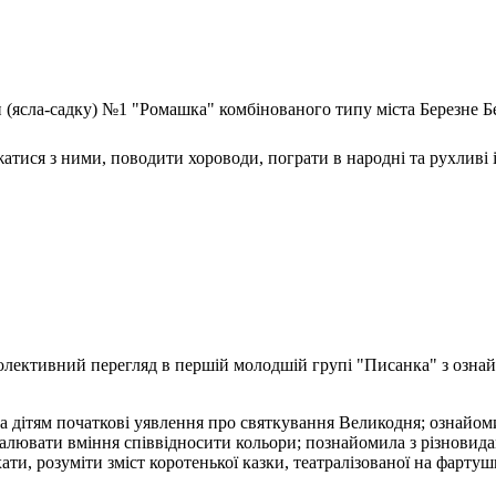
и (ясла-садку) №1 "Ромашка" комбінованого типу міста Березне Бе
тися з ними, поводити хороводи, пограти в народні та рухливі 
колективний перегляд в першій молодшій групі "Писанка" з озна
ітям початкові уявлення про святкування Великодня; ознайомил
оналювати вміння співвідносити кольори; познайомила з різнови
ти, розуміти зміст коротенької казки, театралізованої на фарту