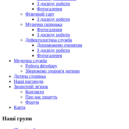
З досвіду роботи
Фотогалерея
Фізичний гарт
З досвіду роботи
Музична скринька
Фотогалерея
З досвіду роботи
Дефектологічна служба
Допоможемо оченятам
З досвіду роботи
Фотогалерея
Медична служба
Робота фітобару
Збережемо здоров'я дитини
Дитяча сторінка
Наші нагороди
Зворотній зв'язок
Контакти
Про нас пишуть
Форум
Карта
Наші групи