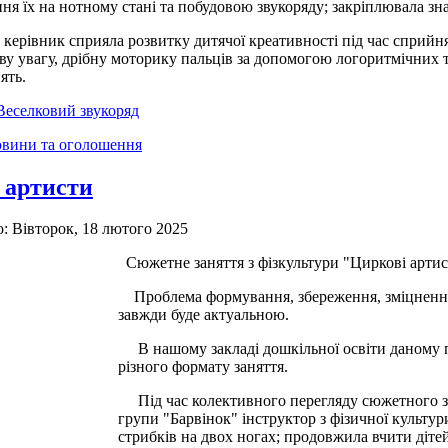
ння їх на нотному стані та побудовою звукоряду; закріплювала з
івник сприяла розвитку дитячої креативності під час сприйнятт
ову увагу, дрібну моторику пальців за допомогою логоритмічних 
ять.
Веселковий звукоряд
вини та оголошення
 артисти
: Вівторок, 18 лютого 2025
Сюжетне заняття з фізкультури "Циркові арти
Проблема формування, збереження, зміцнення та
завжди буде актуальною.
В нашому закладі дошкільної освіти даному п
різного формату заняття.
Під час колективного перегляду сюжетного зан
групи "Барвінок" інструктор з фізичної культури
стрибків на двох ногах; продовжила вчити дітей 