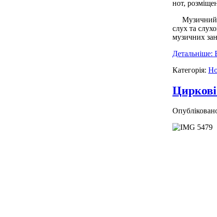
нот, розміще
Музичний кер
слух та слух
музичних зан
Детальніше: 
Категорія:
Но
Циркові
Опубліковано