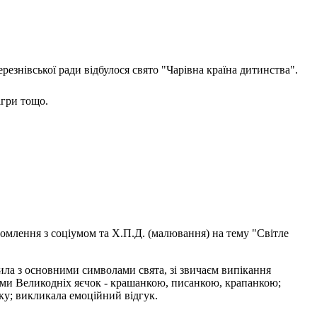
резнівської ради відбулося свято "Чарівна країна дитинства".
ігри тощо.
йомлення з соціумом та Х.П.Д. (малювання) на тему "Світле
а з основними символами свята, зі звичаєм випікання
дами Великодніх яєчок - крашанкою, писанкою, крапанкою;
шку; викликала емоційний відгук.