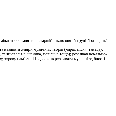
мінантного заняття в старшій інклюзивній групі "Гончарик".
а називати жанри музичних творів (марш, пісня, танець),
а, танцювальна, швидка, повільна тощо); розвивав вокально-
ву, зорову пам"ять. Продовжив розвивати музичні здібності