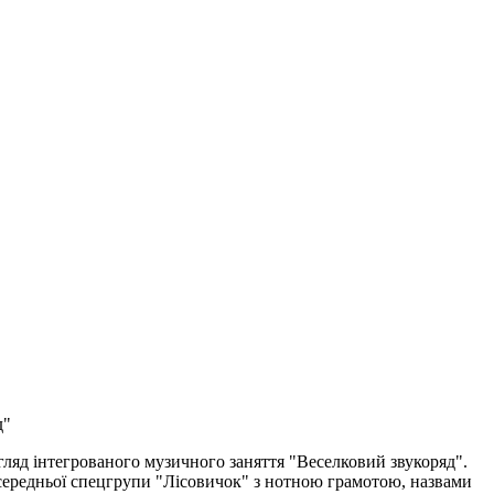
д"
яд інтегрованого музичного заняття "Веселковий звукоряд".
ередньої спецгрупи "Лісовичок" з нотною грамотою, назвами