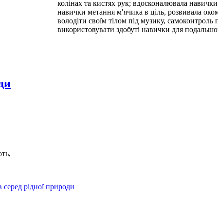
колінах та кистях рук; вдосконалювала навички
навички метання м′ячика в ціль, розвивала оком
володіти своїм тілом під музику, самоконтроль
використовувати здобуті навички для подальшо
ди
ють,
в серед рідної природи