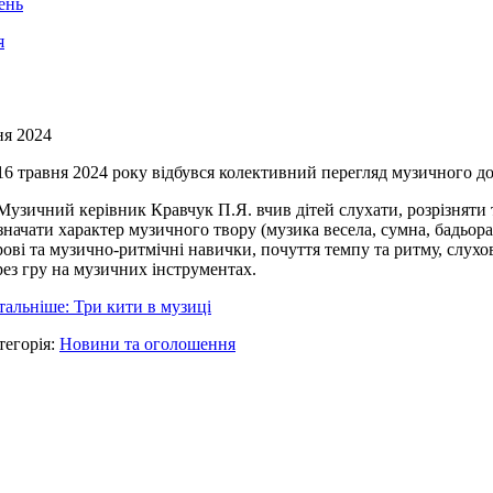
ень
я
ня 2024
16 травня 2024 року відбувся колективний перегляд музичного до
зичний керівник Кравчук П.Я. вчив дітей слухати, розрізняти т
значати характер музичного твору (музика весела, сумна, бадьор
рові та музично-ритмічні навички, почуття темпу та ритму, слухо
рез гру на музичних інструментах.
тальніше: Три кити в музиці
тегорія:
Новини та оголошення