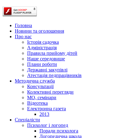
Головна
Новини та оголошення
Про нас
Історія садочка
Адміністрація
Правила прийому дітей
Наше середовище
Плани роботи
Державні закупівлі
Атестація педпрацівників
Методична служба
Консультації
Колективні перегляди
МО, семінари
Відеотека
Електронна газета
2013
Спеціалісти
Психолог і логопед
Поради психолога
Логопедична школа