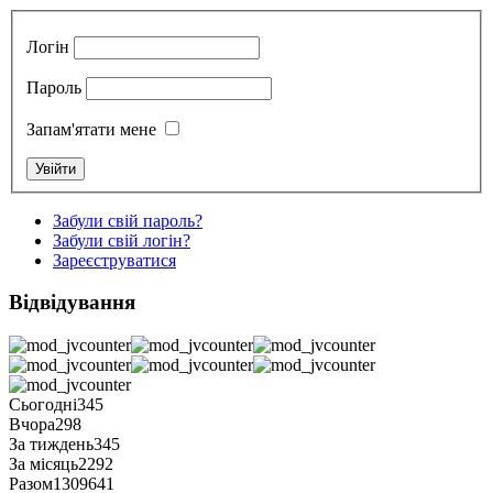
Логін
Пароль
Запам'ятати мене
Забули свій пароль?
Забули свій логін?
Зареєструватися
Відвідування
Сьогодні
345
Вчора
298
За тиждень
345
За місяць
2292
Разом
1309641