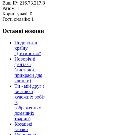
Ваш ІР:
216.73.217.8
Разом:
1
Користувачі:
0
Гості онлайн:
1
Останні новини
Подорож в
країну
"Дитинство"
Новорічні
фантазії
(листівки,
прикраси для
ялинки)
Ти - мій друг (
виставка
художніх робіт
із
зображенням
домашніх
тварин)
Козацькі
забави
На пошуки