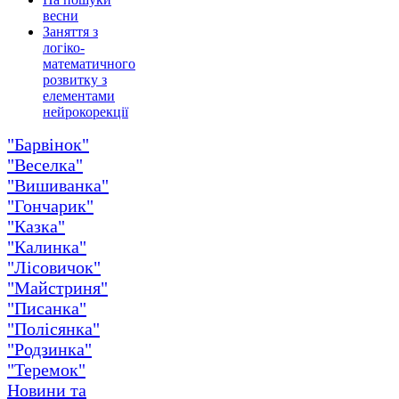
весни
Заняття з
логіко-
математичного
розвитку з
елементами
нейрокорекції
"Барвінок"
"Веселка"
"Вишиванка"
"Гончарик"
"Казка"
"Калинка"
"Лісовичок"
"Майстриня"
"Писанка"
"Полісянка"
"Родзинка"
"Теремок"
Новини та