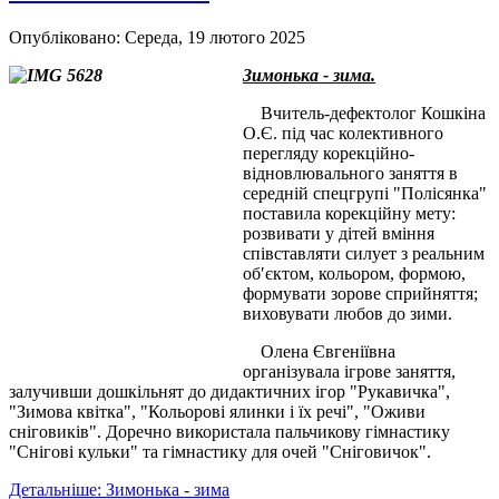
Опубліковано: Середа, 19 лютого 2025
Зимонька - зима.
Вчитель-дефектолог Кошкіна
О.Є. під час колективного
перегляду корекційно-
відновлювального заняття в
середній спецгрупі "Полісянка"
поставила корекційну мету:
розвивати у дітей вміння
співставляти силует з реальним
об′єктом, кольором, формою,
формувати зорове сприйняття;
виховувати любов до зими.
Олена Євгеніївна
організувала ігрове заняття,
залучивши дошкільнят до дидактичних ігор "Рукавичка",
"Зимова квітка", "Кольорові ялинки і їх речі", "Оживи
сніговиків". Доречно використала пальчикову гімнастику
"Снігові кульки" та гімнастику для очей "Сніговичок".
Детальніше: Зимонька - зима