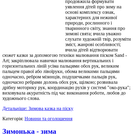
продовжила формувати
уявлення дітей про зиму на
основі комплексу ознак,
характерних для неживої
природи, рослинного і
тваринного світу, знання про
зимові свята; вчила уважно
слухати художній твір, розуміти
зміст, жанрові особливості;
вчила дітей відтворювати
сюжет казки за допомогою техніки малювання піском Sand -
Art; закріплювала навички малювання вертикальних і
горизонтальних ліній усіма пальцями обох рук, великим
пальцем правої або лівоїруки, обома великими пальцями
одночасно, ребром мізинців, подушечками пальців рук,
одночасно ребрами долонь обох рук, щілкою; розвивала
дрібну моторику рук, координацію рухів у системі "око-рука";
виховувала акуратність під час виконання роботи, любов до
художнього слова.
Детальніше: Зимова казка на піску
Категорія:
Новини та оголошення
Зимонька - зима