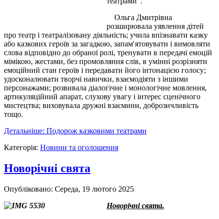
театрами".
Ольга Дмитрівна
розширювала уявлення дітей
про театр і театралізовану діяльність; учила впізнавати казку
або казкових героїв за загадкою, запам′ятовувати і вимовляти
слова відповідно до обраної ролі, тренувати в передачі емоцій
мімікою, жестами, без промовляння слів, в умінні розрізняти
емоційний стан героїв і передавати його інтонацією голосу;
удосконалювати творчі навички, взаємодіяти з іншими
персонажами; розвивала діалогічне і монологічне мовлення,
артикуляційний апарат, слухову увагу і інтерес сценічного
мистецтва; виховувала дружні взаємини, доброзичливість
тощо.
Детальніше: Подорож казковими театрами
Категорія:
Новини та оголошення
Новорічні свята
Опубліковано: Середа, 19 лютого 2025
Новорічні свята.