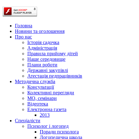
Головна
Новини та оголошення
Про нас
Історія садочка
Адміністрація
Правила прийому дітей
Наше середовище
Плани роботи
Державні закупівлі
Атестація педпрацівників
Методична служба
Консультації
Колективні перегляди
МО, семінари
Відеотека
Електронна газета
2013
Спеціалісти
Психолог і логопед
Поради психолога
Логопедична школа