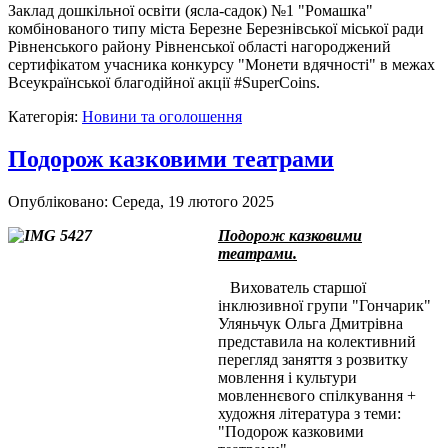
Заклад дошкільної освіти (ясла-садок) №1 "Ромашка"
комбінованого типу міста Березне Березнівської міської ради
Рівненського району Рівненської області нагороджений
сертифікатом учасника конкурсу "Монети вдячності" в межах
Всеукраїнської благодійної акції #SuperCoins.
Категорія:
Новини та оголошення
Подорож казковими театрами
Опубліковано: Середа, 19 лютого 2025
Подорож казковими
театрами.
Вихователь старшої
інклюзивної групи "Гончарик"
Уляньчук Ольга Дмитрівна
представила на колективний
перегляд заняття з розвитку
мовлення і культури
мовленнєвого спілкування +
художня література з теми:
"Подорож казковими