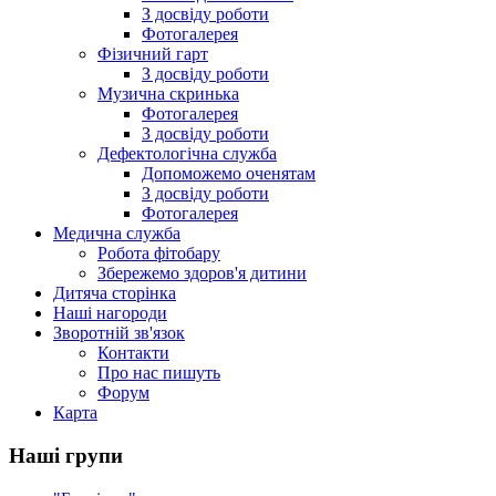
З досвіду роботи
Фотогалерея
Фізичний гарт
З досвіду роботи
Музична скринька
Фотогалерея
З досвіду роботи
Дефектологічна служба
Допоможемо оченятам
З досвіду роботи
Фотогалерея
Медична служба
Робота фітобару
Збережемо здоров'я дитини
Дитяча сторінка
Наші нагороди
Зворотній зв'язок
Контакти
Про нас пишуть
Форум
Карта
Наші групи