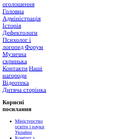
оголошення
Головна
Адміністрація
Історія
Дефектологи
Психолог і
логопед
Форум
Музична
скринька
Контакти
Наші
нагороди
Відеотека
Дитяча сторінка
Корисні
посилання
Міністерство
освіти і науки
України
Комітет з