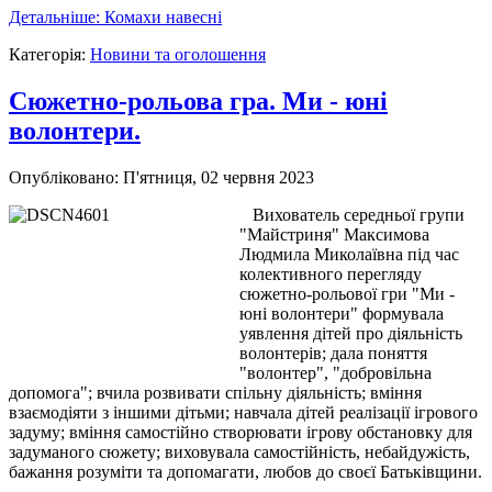
Детальніше: Комахи навесні
Категорія:
Новини та оголошення
Сюжетно-рольова гра. Ми - юні
волонтери.
Опубліковано: П'ятниця, 02 червня 2023
Вихователь середньої групи
"Майстриня" Максимова
Людмила Миколаївна під час
колективного перегляду
сюжетно-рольової гри "Ми -
юні волонтери" формувала
уявлення дітей про діяльність
волонтерів; дала поняття
"волонтер", "добровільна
допомога"; вчила розвивати спільну діяльність; вміння
взаємодіяти з іншими дітьми; навчала дітей реалізації ігрового
задуму; вміння самостійно створювати ігрову обстановку для
задуманого сюжету; виховувала самостійність, небайдужість,
бажання розуміти та допомагати, любов до своєї Батьківщини.