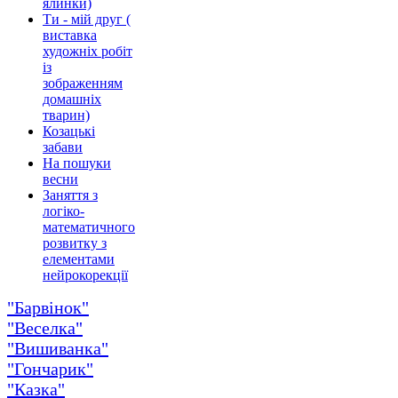
ялинки)
Ти - мій друг (
виставка
художніх робіт
із
зображенням
домашніх
тварин)
Козацькі
забави
На пошуки
весни
Заняття з
логіко-
математичного
розвитку з
елементами
нейрокорекції
"Барвінок"
"Веселка"
"Вишиванка"
"Гончарик"
"Казка"