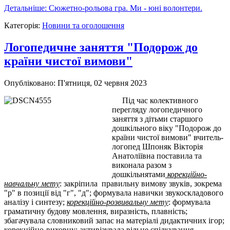
Детальніше: Сюжетно-рольова гра. Ми - юні волонтери.
Категорія:
Новини та оголошення
Логопедичне заняття "Подорож до
країни чистої вимови"
Опубліковано: П'ятниця, 02 червня 2023
Під час колективного
перегляду логопедичного
заняття з дітьми старшого
дошкільного віку "Подорож до
країни чистої вимови" вчитель-
логопед Шпоняк Вікторія
Анатоліївна поставила та
виконала разом з
дошкільнятами
корекційно-
навчальну мету
: закріпила правильну вимову звуків, зокрема
"р" в позиції від "г", "д"; формувала навички звукоскладового
аналізу і синтезу;
корекційно-розвивальну мету
: формувала
граматичну будову мовлення, виразність, плавність;
збагачувала словниковий запас на матеріалі дидактичних ігор;
корекційно-виховну
: активізувала вільне спілкування,