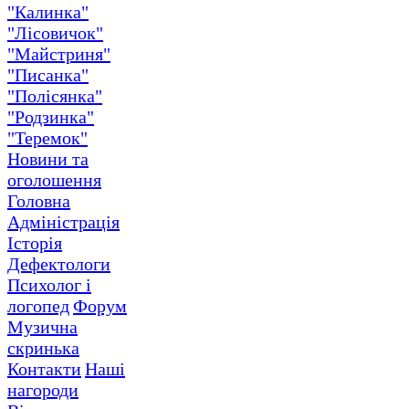
"Калинка"
"Лісовичок"
"Майстриня"
"Писанка"
"Полісянка"
"Родзинка"
"Теремок"
Новини та
оголошення
Головна
Адміністрація
Історія
Дефектологи
Психолог і
логопед
Форум
Музична
скринька
Контакти
Наші
нагороди