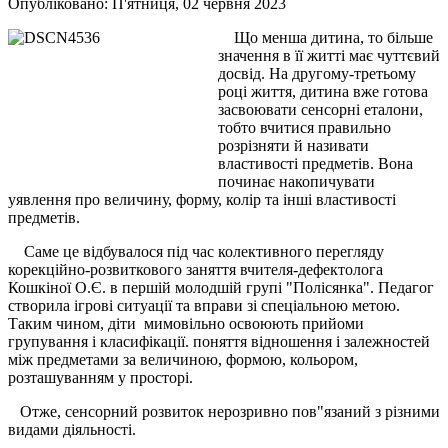
Опубліковано: П'ятниця, 02 червня 2023
Що менша дитина, то більше
значення в її житті має чуттєвий
досвід. На другому-третьому
році життя, дитина вже готова
засвоювати сенсорні еталони,
тобто вчитися правильно
розрізняти й називати
властивості предметів. Вона
починає накопичувати
уявлення про величину, форму, колір та інші властивості
предметів.
Саме це відбувалося під час колективного перегляду
корекційно-розвиткового заняття вчителя-дефектолога
Кошкіної О.Є. в першій молодшій групі "Полісянка". Педагог
створила ігрові ситуації та вправи зі спеціальною метою.
Таким чином, діти мимовільно освоюють прийоми
групування і класифікації. поняття відношення і залежностей
між предметами за величиною, формою, кольором,
розташуванням у просторі.
Отже, сенсорний розвиток нерозривно пов"язаний з різними
видами діяльності.