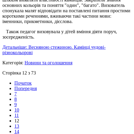
основних кольорів та поняття "один", "багато". Вихователь
спонукала малят відповідати на поставлені питання простими
короткими реченнями, вживаючи такі частини мови:
іменники, прикметники, дієслова.
Також педагог виховувала у дітей вміння діяти поруч,
зосередженість.
Детальніше: Весняною стежиною. Камінці чудові-
різнокольорові
Категорія:
Новини та оголошення
Сторінка 12 з 73
Початок
Попередня
7
8
9
10
11
12
13
14