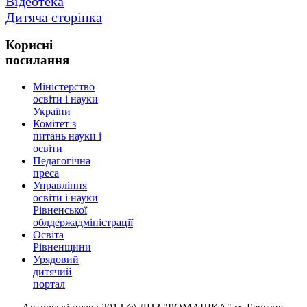
Відеотека
Дитяча сторінка
Корисні
посилання
Міністерство
освіти і науки
України
Комітет з
питань науки і
освіти
Педагогічна
преса
Управління
освіти і науки
Рівненської
облдержадміністрації
Освіта
Рівненщини
Урядовий
дитячий
портал