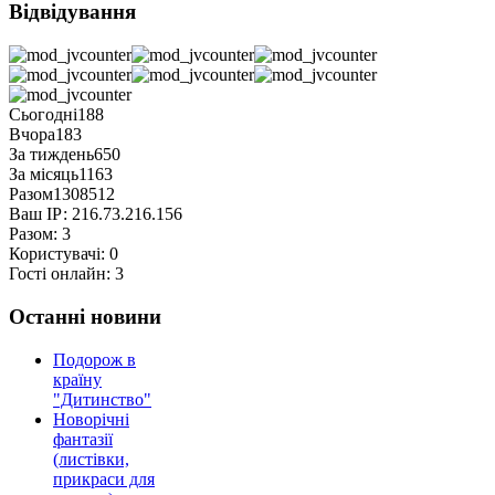
Відвідування
Сьогодні
188
Вчора
183
За тиждень
650
За місяць
1163
Разом
1308512
Ваш ІР:
216.73.216.156
Разом:
3
Користувачі:
0
Гості онлайн:
3
Останні новини
Подорож в
країну
"Дитинство"
Новорічні
фантазії
(листівки,
прикраси для