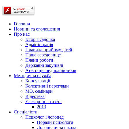
Головна
Новини та оголошення
Про нас
Історія садочка
Адміністрація
Правила прийому дітей
Наше середовище
Плани роботи
Державні закупівлі
Атестація педпрацівників
Методична служба
Консультації
Колективні перегляди
МО, семінари
Відеотека
Електронна газета
2013
Спеціалісти
Психолог і логопед
Поради психолога
Логопедична школа