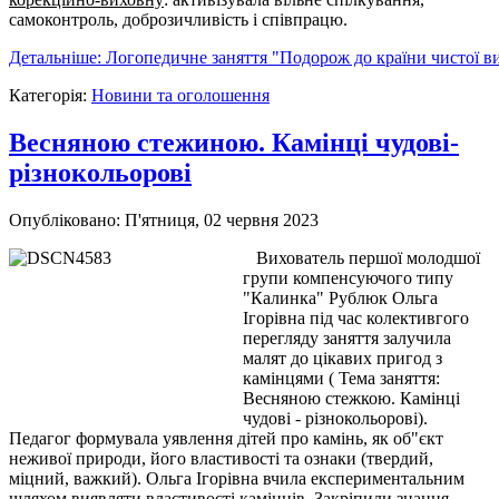
самоконтроль, доброзичливість і співпрацю.
Детальніше: Логопедичне заняття "Подорож до країни чистої 
Категорія:
Новини та оголошення
Весняною стежиною. Камінці чудові-
різнокольорові
Опубліковано: П'ятниця, 02 червня 2023
Вихователь першої молодшої
групи компенсуючого типу
"Калинка" Рублюк Ольга
Ігорівна під час колективгого
перегляду заняття залучила
малят до цікавих пригод з
камінцями ( Тема заняття:
Весняною стежкою. Камінці
чудові - різнокольорові).
Педагог формувала уявлення дітей про камінь, як об"єкт
неживої природи, його властивості та ознаки (твердий,
міцний, важкий). Ольга Ігорівна вчила експериментальним
шляхом виявляти властивості камінців. Закріпили знання