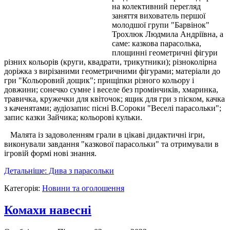
на колективний перегляд
заняття вихователь першої
молодшої групи "Барвінок"
Трохлюк Людмила Андріївна, а
саме: казкова парасолька,
площинні геометричні фігури
різних кольорів (круги, квадрати, трикутники); різноколірна
доріжка з вирізаними геометричними фігурами; матеріали до
гри "Кольоровий дощик"; прищіпки різного кольору і
довжини; сонечко сумне і веселе без промінчиків, хмаринка,
травичка, кружечки для квіточок; ящик для гри з піском, качка
з каченятами; аудіозапис пісні В.Сороки "Веселі парасольки";
запис казки Зайчика; кольорові кульки.
Малята із задоволенням грали в цікаві дидактичні ігри,
виконували завдання "казкової парасольки" та отримували в
ігровій формі нові знання.
Детальніше: Дива з парасольки
Категорія:
Новини та оголошення
Комахи навесні