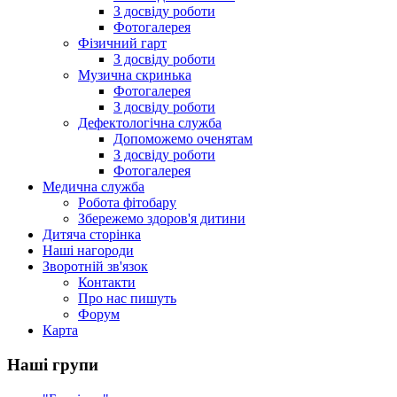
З досвіду роботи
Фотогалерея
Фізичний гарт
З досвіду роботи
Музична скринька
Фотогалерея
З досвіду роботи
Дефектологічна служба
Допоможемо оченятам
З досвіду роботи
Фотогалерея
Медична служба
Робота фітобару
Збережемо здоров'я дитини
Дитяча сторінка
Наші нагороди
Зворотній зв'язок
Контакти
Про нас пишуть
Форум
Карта
Наші групи